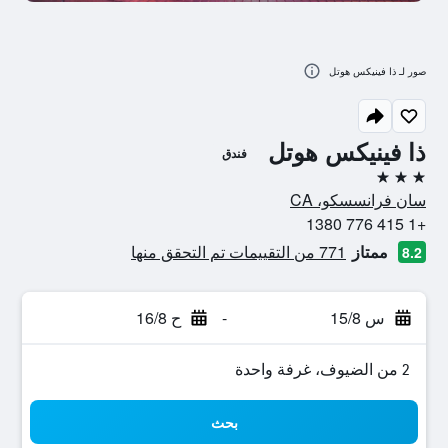
صور لـ ذا فينيكس هوتل
ذا فينيكس هوتل
فندق
3 نجوم
سان فرانسسكو، CA
+1 415 776 1380
ممتاز
771 من التقييمات تم التحقق منها
8.2
س 15/8
-
ح 16/8
2 من الضيوف، غرفة واحدة
بحث