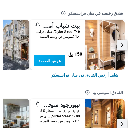
فنادق رخيصة في سان فرانسسكو
بيت شباب أمستردام
749 Taylor Street, سان فرانسسكو, CA, الولايات المتحدة الأميريكية
1.4 كيلومتر عن وسط المدينة
150 ﷼
عرض الصفقة
شاهد أرخص الفنادق في سان فرانسسكو
الفنادق الموصى بها
نيبورجود سوتر مانشن
5 نجوم
ممتاز 8.9
1409 Sutter Street, سان فرانسسكو, CA, الولايات المتحدة الأميريكية
2.1 كيلومتر عن وسط المدينة