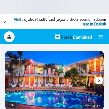
ar.hotelscombined.com
متوفر أيضاً باللغة الإنجليزية.
Visit
site in English
حوض السباحة
1/46
رد