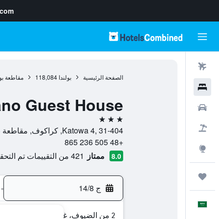
.com
رحلات طيران
الصفحة الرئيسية
بولندا
118,084
مقاطعة بو
فنادق
ano Guest House
سيارات
3 نجوم
حزم العروض
Katowa 4, 31-404, كراكوف, مقاطعة بولندا الصغرى, بولندا
+48 505 236 865
استكشاف
ممتاز
421 من التقييمات تم التحقق منها
8.0
رحلات
ج 14/8
-
العَرَبِيَّة
2 من الضيوف، غرفة واحدة