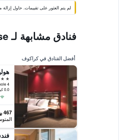
لم يتم العثور على تقييمات. حاول إزال
فنادق مشابهة لـ Piano Guest House
أفضل الفنادق في كراكوف
5 نجوم
0.0 كيلومتر عن وسط المدينة
467 ﷼
المتوس