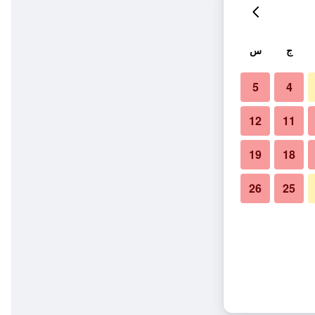
ج
س
5
4
12
11
19
18
26
25