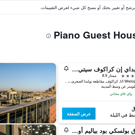
ة مرشح أو تغيير بحثك أو مسح كل شيء لعرض التقييمات.
هوليداي إن كراكوف سيتي سنتر
ممتاز 8.9
Ul Wielopole 4, كراكوف, مقاطعة بولندا الصغرى, بولندا
واي فاي مجاني
عرض الصفقة
ط في الليلة
فندق بولسكي بود بياليم أورليم