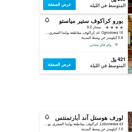
عرض الصفقة
المتوسط في الليلة
بورو كراكوف ستير مياستو
4 نجوم
ممتاز 9.2
ul. Ogrodowa 10, كراكوف, مقاطعة بولندا الصغرى, بولندا
0.6 كيلومتر عن وسط المدينة
واي فاي مجاني
421 ﷼
عرض الصفقة
المتوسط في الليلة
لورف هوستل آند أبارتمنتس
43 Lobzowska, كراكوف, مقاطعة بولندا الصغرى, بولندا
1.0 كيلومتر عن وسط المدينة