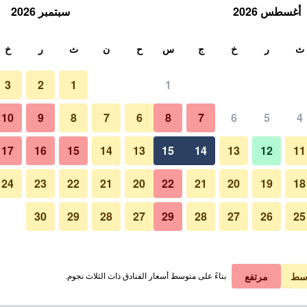
أغسطس 2026
سبتمبر 2026
ث
ث
ر
خ
ج
س
ح
ن
ث
ر
خ
3
2
1
1
10
9
8
7
6
8
7
6
5
4
17
16
15
14
13
15
14
13
12
11
عرض الأسعار
24
23
22
21
20
22
21
20
19
18
30
29
28
27
29
28
27
26
25
عرض الأسعار
عرض الأسعار
سط
مرتفع
بناءً على متوسط أسعار الفنادق ذات الثلاث نجوم.