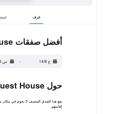
غرف
لمحة
أفضل صفقات Piano Guest House
ج 14/8
-
س 15/8
حول Piano Guest House
يقع هذا الفندق المص
إقامتهم.