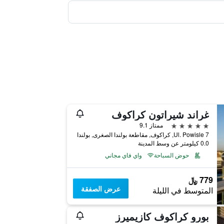
غراند شيراتون كراكوف
5 نجوم
ممتاز 9.1
Ul. Powisle 7, كراكوف, مقاطعة بولندا الصغرى, بولندا
0.0 كيلومتر عن وسط المدينة
حوض السباحة
واي فاي مجاني
779 ﷼
عرض الصفقة
المتوسط في الليلة
بورو كراكوف كازيميرز