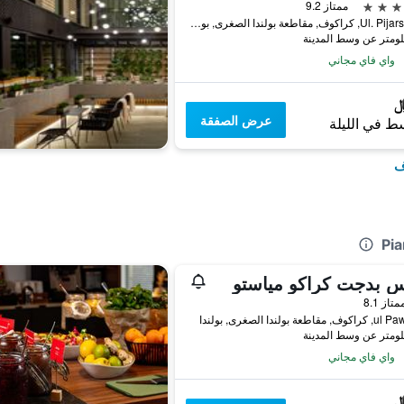
ممتاز 9.2
Ul. Pijarska 17, كراكوف, مقاطعة بولندا الصغرى, بولندا
واي فاي مجاني
عرض الصفقة
ط في الليلة
ف
س بدجت كراكو مياستو
واحدة
متاز 8.1
اطعة بولندا الصغرى, بولندا
واي فاي مجاني