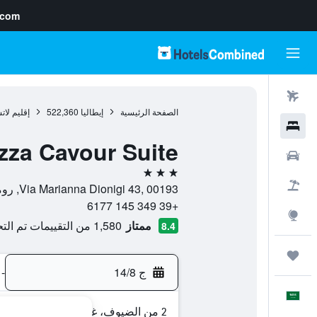
.com
رحلات طيران
الصفحة الرئيسية
إيطاليا
522,360
إقليم لات
فنادق
zza Cavour Suite
سيارات
3 نجوم
حزم العروض
Via Marianna Dionigi 43, 00193, روما, إيطاليا
+39 349 145 6177
استكشاف
ممتاز
1,580 من التقييمات تم التحقق منها
8.4
رحلات
ج 14/8
-
العَرَبِيَّة
2 من الضيوف، غرفة واحدة