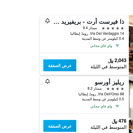
ذا فيرست أرت - بريفيريد هوتلز آند ريزورتس
5 نجوم
ممتاز 9.4
Via Del Vantaggio 14, روما, إيطاليا
0.4 كيلومتر عن وسط المدينة
واي فاي مجاني
2,043 ﷼
عرض الصفقة
المتوسط في الليلة
ريليز أورسو
4 نجوم
ممتاز 8.2
Via Dell'Orso 88, روما, إيطاليا
0.5 كيلومتر عن وسط المدينة
واي فاي مجاني
476 ﷼
عرض الصفقة
المتوسط في الليلة