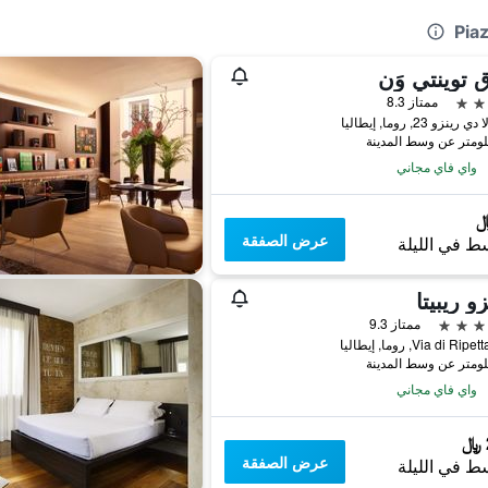
 توينتي وَن
ممتاز 8.3
ينزو 23, روما, إيطاليا
واي فاي مجاني
عرض الصفقة
ط في الليلة
زو ريبيتا
ممتاز 9.3
Via di R, روما, إيطاليا
واي فاي مجاني
عرض الصفقة
ط في الليلة