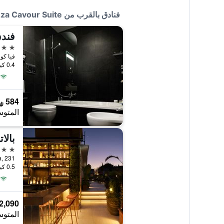
فنادق بالقرب من Piazza Cavour Suite
فندق
4 نجوم
فيا كولا دي ر
0.4 كيلومتر عن وسط المدينة
584 ﷼
المتوس
بالات
5 نجوم
ipetta, 231
0.5 كيلومتر عن وسط المدينة
2,090 ﷼
المتوس