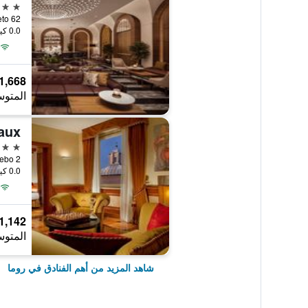
5 نجوم
 Veneto 62
0.0 كيلومتر عن وسط المدينة
1,668 ﷼
المتوس
5 نجوم
argo Febo 2
0.0 كيلومتر عن وسط المدينة
1,142 ﷼
المتوس
شاهد المزيد من أهم الفنادق في روما