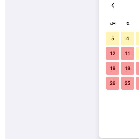
ج
س
5
4
12
11
19
18
26
25