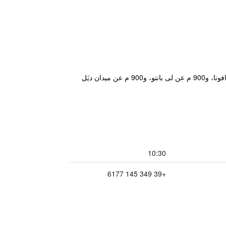
يتمتع مكان إقامة "Piazza Cavour Suite" بموقع جيد في حي Vaticano Prati في روما حيث يبعد مسافة 1 كم عن ساحة نافونا، و900 م عن لى بانتو، و900 م عن ميدان ديَل
10:30
+39 349 145 6177