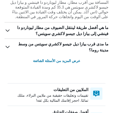
المسافة بين أقرب مطار، مطار ليوناردو دا فينشي و بيازا ديل
جيسو لاكشري سويتس هي 35.3 كم ومدة القيادة المتوقعة
حوالي 0س 27د. يمكن أن يختلف وقت القيادة بين الاثنين بناءً
على الوقت من اليوم واتجاهات حركة المرور في المنطقة.
ما هي أفضل طريقة لينتقل الضيوف من مطار ليوناردو دا
فينشي إلى بيازا ديل جيسو لاكشري سويتس؟
ما مدى قرب بيازا ديل جيسو لاكشري سويتس من وسط
مدينة روما؟
عرض المزيد من الأسئلة الشائعة
الملايين من التعليقات
تقييمات وتعليقات حقيقية من ملايين النزلاء، مثلك
تمامًا. احجز إقامتك المثالية بكل ثقة!
أفضل صفقات الفنادق