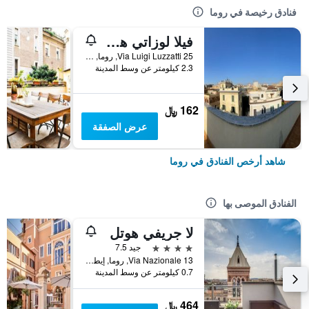
فنادق رخيصة في روما
فيلا لوزاتي هوستل
25 Via Luigi Luzzatti, روما, إيطاليا
2.3 كيلومتر عن وسط المدينة
162 ﷼
عرض الصفقة
شاهد أرخص الفنادق في روما
الفنادق الموصى بها
لا جريفي هوتل
4 نجوم
جيد 7.5
Via Nazionale 13, روما, إيطاليا
0.7 كيلومتر عن وسط المدينة
464 ﷼