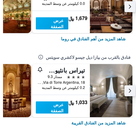
0.0 كيلومتر عن وسط المدينة
1,679 ﷼
عرض
الصفقة
شاهد المزيد من أهم الفنادق في روما
فنادق بالقرب من بيازا ديل جيسو لاكشري سويتس
تيراس بانثيون ريلايس
4 نجوم
ممتاز 9.3
Via di Torre Argentina, 18, روما, إيطاليا
0.2 كيلومتر عن وسط المدينة
1,033 ﷼
عرض
الصفقة
شاهد المزيد من الفنادق القريبة