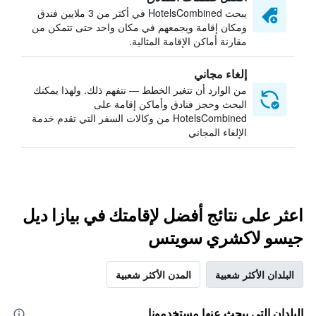
يبحث HotelsCombined في أكثر من 3 ملايين فندق
ومكان إقامة ويجمعهم في مكان واحد حتى تتمكن من
مقارنة أماكن الإقامة المثالية.
إلغاء مجاني
من الوارد أن تتغير الخطط — نتفهم ذلك. ولهذا يمكنك
البحث وحجز فنادق وأماكن إقامة على
HotelsCombined من وكالات السفر التي تقدم خدمة
الإلغاء المجاني
اعثر على نتائج أفضل لإقامتك في بيازا ديل
جيسو لاكشري سويتس
البلدان الأكثر شعبية
المدن الأكثر شعبية
البلدان التي يبحث عنها مستخدمونا