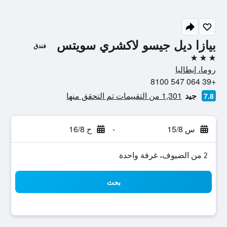
بيازا ديل جيسو لاكشري سويتس
فندق
3 نجوم
روما، إيطاليا
+39 064 547 8100
جيد
1,301 من التقييمات تم التحقق منها
7.8
س 15/8
-
ح 16/8
2 من الضيوف، غرفة واحدة
بحث