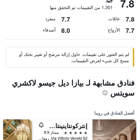
7.8
جيد
1,301 من التقييمات تم التحقق منها
7.7
7.8
عائلات
منفرد
8.0
7.7
الأزواج
أصدقاء
لم يتم العثور على تقييمات. حاول إزالة مرشح أو تغيير بحثك أو
مسح كل شيء لعرض التقييمات.
فنادق مشابهة لـ بيازا ديل جيسو لاكشري
سويتس
أفضل الفنادق في روما
إنتركونتاينينتال روم أمباسشياتوري بالاس باي آيتش جي
5 نجوم
ممتاز 8.9
Via Vittorio Veneto 62, روما, إيطاليا