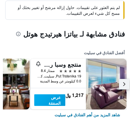
لم يتم العثور على تقييمات. حاول إزالة مرشح أو تغيير بحثك أو
مسح كل شيء لعرض التقييمات.
فنادق مشابهة لـ بياتزا هيرتيدج هوتل
أفضل الفنادق في سبليت
منتجع وسبا راديسون بلو
5 نجوم
ممتاز 8.4
Put Trstenika 19, سبليت, كرواتيا
0.0 كيلومتر عن وسط المدينة
1,217 ﷼
عرض
الصفقة
شاهد المزيد من أهم الفنادق في سبليت