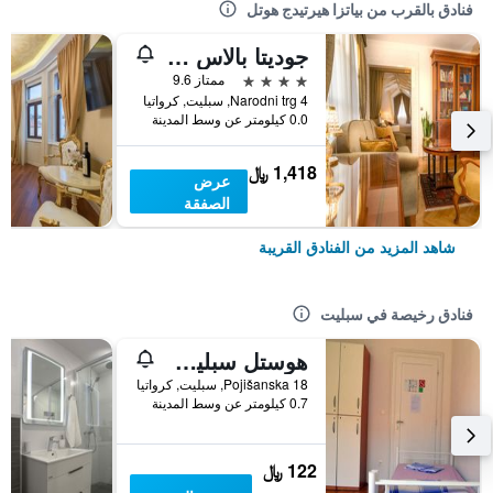
فنادق بالقرب من بياتزا هيرتيدج هوتل
جوديتا بالاس هيرتيدج هوتل
4 نجوم
ممتاز 9.6
Narodni trg 4, سبليت, كرواتيا
0.0 كيلومتر عن وسط المدينة
1,418 ﷼
عرض
الصفقة
شاهد المزيد من الفنادق القريبة
فنادق رخيصة في سبليت
هوستل سبليت باكباكرز 2
Pojišanska 18, سبليت, كرواتيا
0.7 كيلومتر عن وسط المدينة
122 ﷼