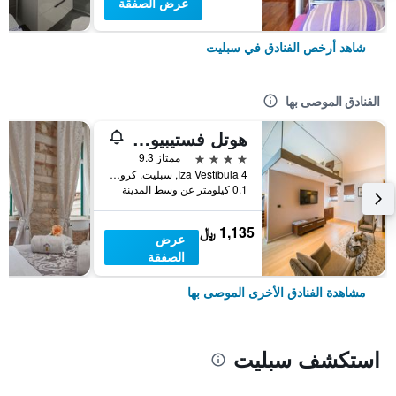
عرض الصفقة
شاهد أرخص الفنادق في سبليت
الفنادق الموصى بها
هوتل فستيبيول بالاس
4 نجوم
ممتاز 9.3
Iza Vestibula 4, سبليت, كرواتيا
0.1 كيلومتر عن وسط المدينة
1,135 ﷼
عرض
الصفقة
مشاهدة الفنادق الأخرى الموصى بها
استكشف سبليت