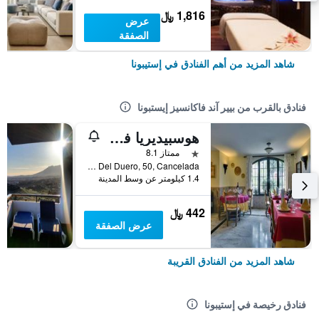
1,816 ﷼
عرض
الصفقة
شاهد المزيد من أهم الفنادق في إستيبونا
فنادق بالقرب من بيير آند فاكانسيز إيستبونا
هوسبيديريا في سينتيناريو
نجمة واحدة
ممتاز 8.1
Marques Del Duero, 50, Cancelada, إستيبونا, منطقة أندلوسيا, أسبانيا
1.4 كيلومتر عن وسط المدينة
442 ﷼
عرض الصفقة
شاهد المزيد من الفنادق القريبة
فنادق رخيصة في إستيبونا