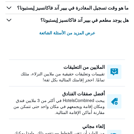
ما هو وقت تسجيل المغادرة في بيير آند فاكانسيز إيستبونا؟
هل يوجد مطعم في بيير آند فاكانسيز إيستبونا؟
عرض المزيد من الأسئلة الشائعة
الملايين من التعليقات
تقييمات وتعليقات حقيقية من ملايين النزلاء، مثلك
تمامًا. احجز إقامتك المثالية بكل ثقة!
أفضل صفقات الفنادق
يبحث HotelsCombined في أكثر من 3 ملايين فندق
ومكان إقامة ويجمعهم في مكان واحد حتى تتمكن من
مقارنة أماكن الإقامة المثالية.
إلغاء مجاني
من الوارد أن تتغير الخطط — نتفهم ذلك. ولهذا يمكنك