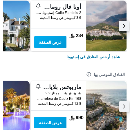
أونا فال رومانو غولف & ريزورت
Calle Flaminio 2, إستيبونا, منطقة أندلوسيا, أسبانيا
3.6 كيلومتر عن وسط المدينة
234 ﷼
عرض الصفقة
شاهد أرخص الفنادق في إستيبونا
الفنادق الموصى بها
ماريوتس بلايا أندالوسا
4 نجوم
ممتاز 9.2
Carretera de Cadiz Km 168, إستيبونا, منطقة أندلوسيا, أسبانيا
12.8 كيلومتر عن وسط المدينة
990 ﷼
عرض الصفقة