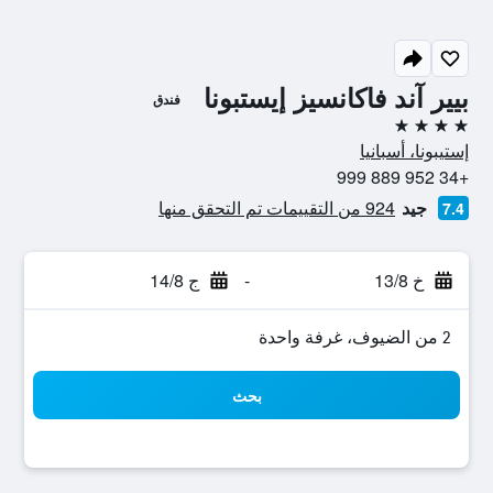
بيير آند فاكانسيز إيستبونا
فندق
4 نجوم
إستيبونا، أسبانيا
+34 952 889 999
جيد
924 من التقييمات تم التحقق منها
7.4
خ 13/8
-
ج 14/8
2 من الضيوف، غرفة واحدة
بحث