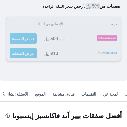
صفقات من
509 ﷼
/
أرخص سعر الليلة الواحدة
مزود
الإجمالي في الليلة
509 ﷼
عرض الصفقة
812 ﷼
عرض الصفقة
لمحة عن
التقييمات
فنادق مشابهة
الموقع
الأسئلة الشائعة
أفضل صفقات بيير آند فاكانسيز إيستبونا