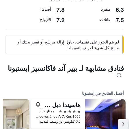
7.8
6.3
منفرد
أصدقاء
7.2
7.5
عائلات
الأزواج
لم يتم العثور على تقييمات. حاول إزالة مرشح أو تغيير بحثك أو
مسح كل شيء لعرض التقييمات.
فنادق مشابهة لـ بيير آند فاكانسيز إيستبونا
أفضل الفنادق في إستيبونا
هاسيندا ديل مار ميمبر أوف ميليا كوليكشن
5 نجوم
ممتاز 8.7
Autovía Del Mediterráneo A-7, Km. 1066, إستيبونا, منطقة أندلوسيا, أسبانيا
0.0 كيلومتر عن وسط المدينة