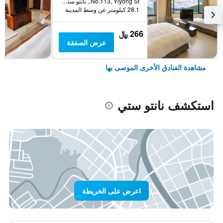
No.113, Yiyong St., نانتو ستي, تايوان
28.1 كيلومتر عن وسط المدينة
266 ﷼
عرض الصفقة
مشاهدة الفنادق الأخرى الموصى بها
استكشف نانتو ستي
اعرض على الخريطة