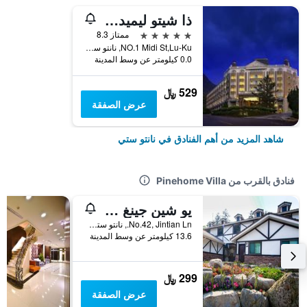
ذا شيتو ليميدي هوتل
5 نجوم
ممتاز 8.3
NO.1 Midi St,Lu-Ku, نانتو ستي, تايوان
0.0 كيلومتر عن وسط المدينة
529 ﷼
عرض الصفقة
شاهد المزيد من أهم الفنادق في نانتو ستي
فنادق بالقرب من Pinehome Villa
يو شين جينغ ريزورت
No.42, Jintian Ln., نانتو ستي, تايوان
13.6 كيلومتر عن وسط المدينة
299 ﷼
عرض الصفقة