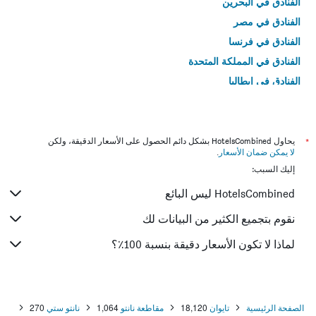
الفنادق في البحرين
الفنادق في مصر
الفنادق في فرنسا
الفنادق في المملكة المتحدة
الفنادق في إيطاليا
الفنادق في تايلاند
*
يحاول HotelsCombined بشكل دائم الحصول على الأسعار الدقيقة، ولكن
لا يمكن ضمان الأسعار
.
إليك السبب:
HotelsCombined ليس البائع
نقوم بتجميع الكثير من البيانات لك
لماذا لا تكون الأسعار دقيقة بنسبة 100٪؟
الصفحة الرئيسية
تايوان
18,120
مقاطعة نانتو
1,064
نانتو ستي
270