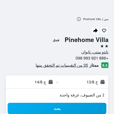
صور لـ Pinehome Villa
Pinehome Villa
فندق
2 نجمتين
نانتو ستي، تايوان
+886 921 993 098
ممتاز
35 من التقييمات تم التحقق منها
9.3
خ 13/8
-
ج 14/8
2 من الضيوف، غرفة واحدة
بحث