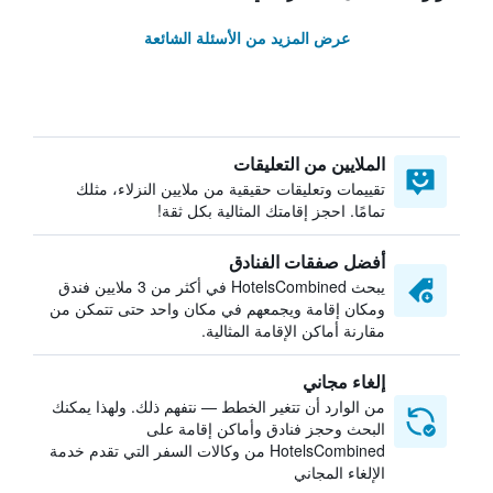
عرض المزيد من الأسئلة الشائعة
الملايين من التعليقات
تقييمات وتعليقات حقيقية من ملايين النزلاء، مثلك
تمامًا. احجز إقامتك المثالية بكل ثقة!
أفضل صفقات الفنادق
يبحث HotelsCombined في أكثر من 3 ملايين فندق
ومكان إقامة ويجمعهم في مكان واحد حتى تتمكن من
مقارنة أماكن الإقامة المثالية.
إلغاء مجاني
من الوارد أن تتغير الخطط — نتفهم ذلك. ولهذا يمكنك
البحث وحجز فنادق وأماكن إقامة على
HotelsCombined من وكالات السفر التي تقدم خدمة
الإلغاء المجاني