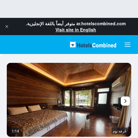
ar.hotelscombined.com
متوفر أيضاً باللغة الإنجليزية.
Visit site in English
غرفة نوم
1/14
غر