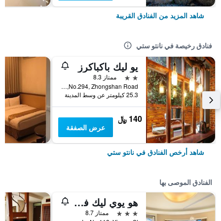
شاهد المزيد من الفنادق القريبة
فنادق رخيصة في نانتو ستي
يو ليك باكباكرز
2 نجمتين
ممتاز 8.3
No.294, Zhongshan Road, نانتو ستي, تايوان
25.3 كيلومتر عن وسط المدينة
140 ﷼
عرض الصفقة
شاهد أرخص الفنادق في نانتو ستي
الفنادق الموصى بها
هو يوي ليك فيو هوتل
3 نجوم
ممتاز 8.7