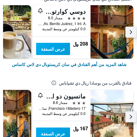
دوسي كوارتوس هوتل
4 نجوم
ممتاز 8.0
Av. Benito Juárez, 1 Int. A, سان كريستوبال دي لاس كاساس, ولاية تشياباس, المكسيك
0.0 كيلومتر عن وسط المدينة
208 ﷼
عرض الصفقة
شاهد المزيد من أهم الفنادق في سان كريستوبال دي لاس كاساس
فنادق بالقرب من بوسادا ريال دي تشياباس
مانسيون دو لوس أنجوليز
3 نجوم
ممتاز 8.6
Francisco I Madero 17, سان كريستوبال دي لاس كاساس, ولاية تشياباس, المكسيك
0.0 كيلومتر عن وسط المدينة
167 ﷼
عرض الصفقة