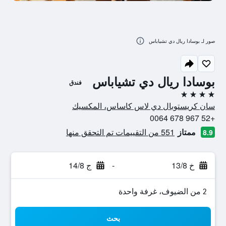
صور لـ بوسادا ريال دي تشياباس
بوسادا ريال دي تشياباس
فندق
4 نجوم
سان كريستوبال دي لاس كاساس، المكسيك
+52 967 678 0064
ممتاز
551 من التقييمات تم التحقق منها
8.9
خ 13/8
-
ج 14/8
2 من الضيوف، غرفة واحدة
بحث