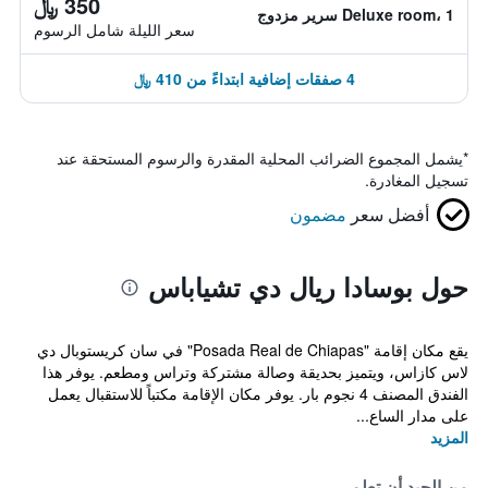
350 ﷼
Deluxe room، 1 سرير مزدوج
سعر الليلة شامل الرسوم
4 صفقات إضافية ابتداءً من 410 ﷼
*
يشمل المجموع الضرائب المحلية المقدرة والرسوم المستحقة عند
تسجيل المغادرة.
أفضل سعر
مضمون
حول بوسادا ريال دي تشياباس
يقع مكان إقامة "Posada Real de Chiapas" في سان كريستوبال دي
لاس كازاس، ويتميز بحديقة وصالة مشتركة وتراس ومطعم. يوفر هذا
الفندق المصنف 4 نجوم بار. يوفر مكان الإقامة مكتباً للاستقبال يعمل
على مدار الساع...
المزيد
من الجيد أن تعلم