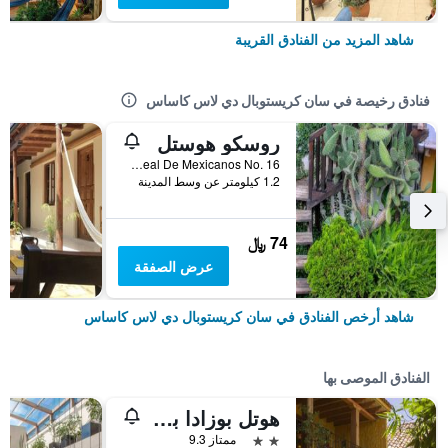
شاهد المزيد من الفنادق القريبة
فنادق رخيصة في سان كريستوبال دي لاس كاساس
روسكو هوستل
Calle Real De Mexicanos No. 16, سان كريستوبال دي لاس كاساس, ولاية تشياباس, المكسيك
1.2 كيلومتر عن وسط المدينة
74 ﷼
عرض الصفقة
شاهد أرخص الفنادق في سان كريستوبال دي لاس كاساس
الفنادق الموصى بها
هوتل بوزادا بريمافيرا
2 نجمتين
ممتاز 9.3