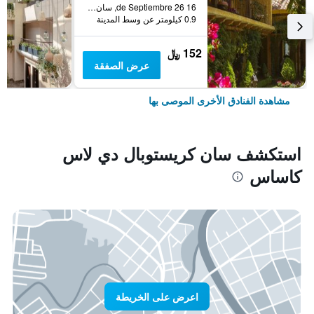
16 de Septiembre 26, سان كريستوبال دي لاس كاساس, ولاية تشياباس, المكسيك
0.9 كيلومتر عن وسط المدينة
152 ﷼
عرض الصفقة
مشاهدة الفنادق الأخرى الموصى بها
استكشف سان كريستوبال دي لاس
كاساس
اعرض على الخريطة