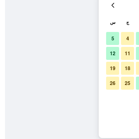
ج
س
5
4
12
11
19
18
26
25