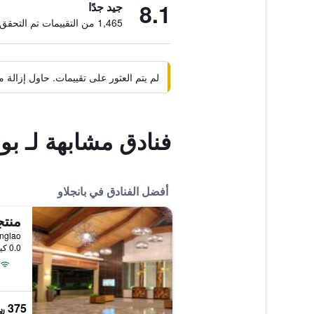
8.1
جيد جدًا
1,465 من التقييمات تم التحقق منها
لم يتم العثور على تقييمات. حاول إزال
فنادق مشابهة لـ بوس
أفضل الفنادق في بانجلاو
منتج
Panglao, بانجلاو,
0.0 كيلومتر عن وسط المدينة
375 ﷼