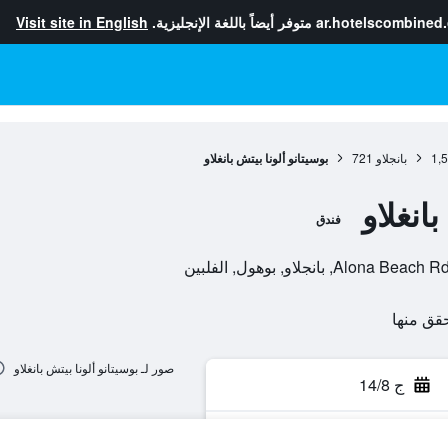
ar.hotelscombined
متوفر أيضاً باللغة الإنجليزية.
Visit site in English
1,
بانجلاو
721
بوسيتانو ألونا بيتش بانغلاو
انغلاو
فندق
بانجلاو, بوهول, الفلبين
صور لـ بوسيتانو ألونا بيتش بانغلاو
ج 14/8