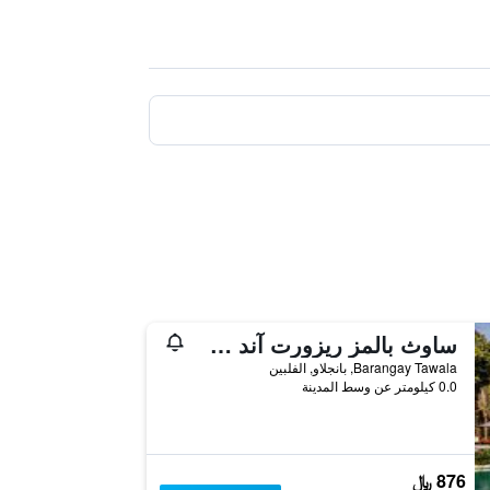
ساوث بالمز ريزورت آند سبا بانغلاو - إم جاليري كوليكشن
Barangay Tawala, بانجلاو, الفلبين
0.0 كيلومتر عن وسط المدينة
876 ﷼