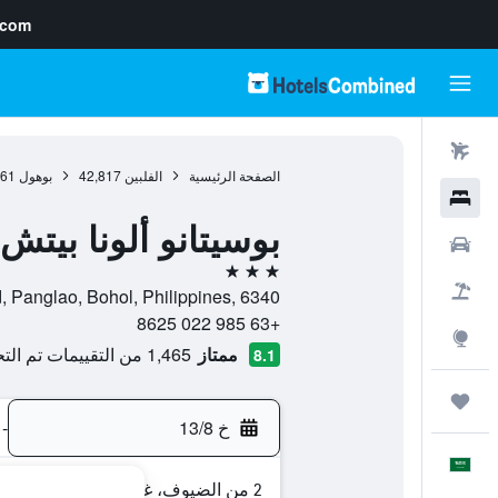
.com
رحلات طيران
الصفحة الرئيسية
الفلبين
42,817
بوهول
561
فنادق
بوسيتانو ألونا بيتش ب
سيارات
3 نجوم
حزم العروض
Alona Beach Rd, Panglao, Bohol, Philippines, 6340, 
+63 985 022 8625
استكشاف
ممتاز
1,465 من التقييمات تم التحقق منها
8.1
رحلات
خ 13/8
-
العَرَبِيَّة
2 من الضيوف، غرفة واحدة