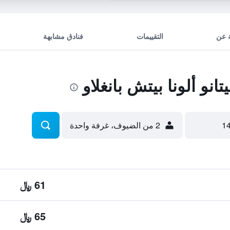
 عن
التقييمات
فنادق مشابهة
و ألونا بيتش بانغلاو
2 من الضيوف، غرفة واحدة
61 ﷼
65 ﷼