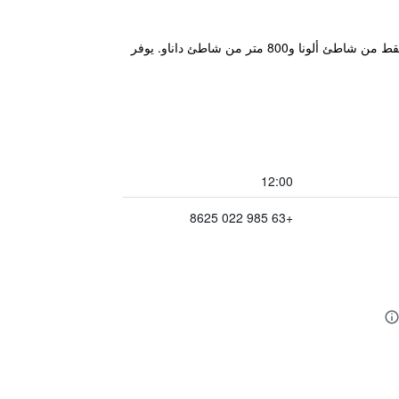
يقع فندق بوسيتانو ألونا بيتش بانغلاو وسط أشجار الموز وجوز الهند، ويوفر مكان إقامة في بانغلاو. ويقع على بعد 300 متر فقط من شاطئ ألونا و800 متر من شاطئ داناو. يوفر
12:00
+63 985 022 8625