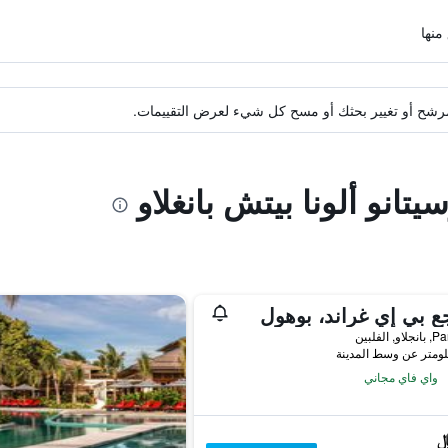
ة مرشح أو تغيير بحثك أو مسح كل شيء لعرض التقييمات.
يتانو ألونا بيتش بانغلاو
ع بي إي غراند، بوهول
 الفلبين
واي فاي مجاني