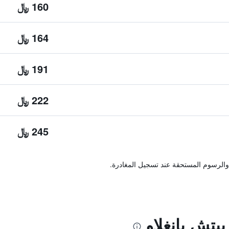
160 ﷼
164 ﷼
191 ﷼
222 ﷼
245 ﷼
والرسوم المستحقة عند تسجيل المغادرة.
بيتش بانغلاو