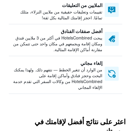
الملايين من التعليقات
تقييمات وتعليقات حقيقية من ملايين النزلاء، مثلك
تمامًا. احجز إقامتك المثالية بكل ثقة!
أفضل صفقات الفنادق
يبحث HotelsCombined في أكثر من 3 ملايين فندق
ومكان إقامة ويجمعهم في مكان واحد حتى تتمكن من
مقارنة أماكن الإقامة المثالية.
إلغاء مجاني
من الوارد أن تتغير الخطط — نتفهم ذلك. ولهذا يمكنك
البحث وحجز فنادق وأماكن إقامة على
HotelsCombined من وكالات السفر التي تقدم خدمة
الإلغاء المجاني
اعثر على نتائج أفضل لإقامتك في