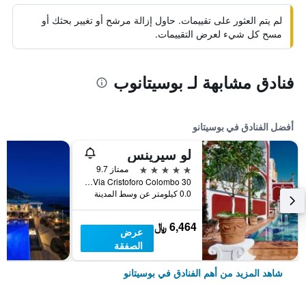
لم يتم العثور على تقييمات. حاول إزالة مرشح أو تغيير بحثك أو
مسح كل شيء لعرض التقييمات.
فنادق مشابهة لـ بوسيتانوب
أفضل الفنادق في بوسيتانو
لو سيرينس
5 نجوم
ممتاز 9.7
Via Cristoforo Colombo 30, بوسيتانو, مقاطعة ساليرنو, إيطاليا
0.0 كيلومتر عن وسط المدينة
6,464 ﷼
عرض
الصفقة
شاهد المزيد من أهم الفنادق في بوسيتانو