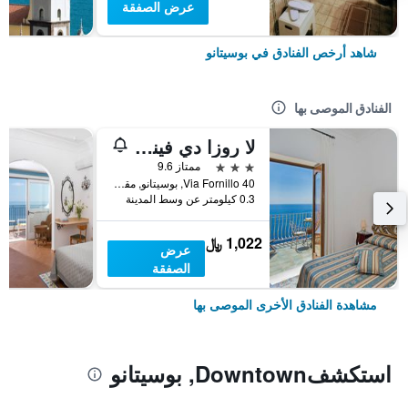
عرض الصفقة
شاهد أرخص الفنادق في بوسيتانو
الفنادق الموصى بها
لا روزا دي فينتي
3 نجوم
ممتاز 9.6
Via Fornillo 40, بوسيتانو, مقاطعة ساليرنو, إيطاليا
0.3 كيلومتر عن وسط المدينة
1,022 ﷼
عرض
الصفقة
مشاهدة الفنادق الأخرى الموصى بها
استكشفDowntown, بوسيتانو