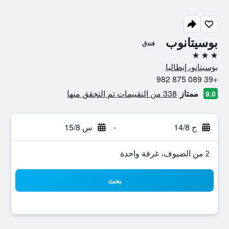
بوسيتانوب
فندق
3 نجوم
بوسيتانو، إيطاليا
+39 089 875 982
ممتاز
338 من التقييمات تم التحقق منها
9.0
ج 14/8
-
س 15/8
2 من الضيوف، غرفة واحدة
بحث