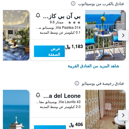
فنادق بالقرب من بوسيتانوب
بي آن بي كازا نيلدي بوزيتانو
3 نجوم
ممتاز 9.6
Via Pasitea 314, بوسيتانو, مقاطعة ساليرنو, إيطاليا
0.1 كيلومتر عن وسط المدينة
1,183 ﷼
عرض
الصفقة
شاهد المزيد من الفنادق القريبة
فنادق رخيصة في بوسيتانو
La Taverna del Leone
Via Laurito 43, بوسيتانو, مقاطعة ساليرنو, إيطاليا
2.0 كيلومتر عن وسط المدينة
406 ﷼