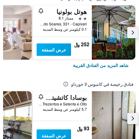
هوتل بولونيا
2 نجمتين
ممتاز 8.1
Av. Macedo Soares, 331 - Capivari, كامبوس لا خورداو, البرازيل
0.1 كيلومتر عن وسط المدينة
252 ﷼
عرض الصفقة
شاهد المزيد من الفنادق القريبة
فنادق رخيصة في كامبوس لا خورداو
بوسادا كاتشيتو دي سيلو
R. Trezentos e Setenta e Oito, كامبوس لا خورداو, البرازيل
5.7 كيلومتر عن وسط المدينة
93 ﷼
عرض الصفقة