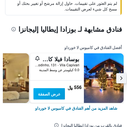
لم يتم العثور على تقييمات. حاول إزالة مرشح أو تغيير بحثك أو
مسح كل شيء لعرض التقييمات.
فنادق مشابهة لـ بوزادا إيطاليا إليجانزا
أفضل الفنادق في كامبوس لا خورداو
بوسادا فيلا كابيفاري
Av. Victor Godinho, 131 - Vila Capivari, كامبوس لا خورداو, البرازيل
0.0 كيلومتر عن وسط المدينة
556 ﷼
عرض الصفقة
شاهد المزيد من أهم الفنادق في كامبوس لا خورداو
فنادق بالقرب من بوزادا إيطاليا إليجانزا