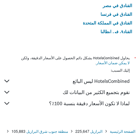
الفنادق في مصر
الفنادق في فرنسا
الفنادق في المملكة المتحدة
الفنادق في إيطاليا
الفنادق في تايلاند
*
يحاول HotelsCombined بشكل دائم الحصول على الأسعار الدقيقة، ولكن
لا يمكن ضمان الأسعار
.
إليك السبب:
HotelsCombined ليس البائع
نقوم بتجميع الكثير من البيانات لك
لماذا لا تكون الأسعار دقيقة بنسبة 100٪؟
الصفحة الرئيسية
البرازيل
225,647
منطقة جنوب شرق البرازيل
105,883