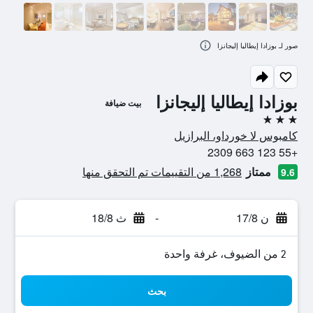
صور لـ بوزادا إيطاليا إليجانزا
بوزادا إيطاليا إليجانزا
بيت ضيافة
3 نجوم
كامبوس لا خورداو، البرازيل
+55 123 663 2309
ممتاز
1,268 من التقييمات تم التحقق منها
9.6
ن 17/8
-
ث 18/8
2 من الضيوف، غرفة واحدة
بحث