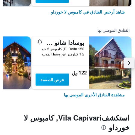
شاهد أرخص الفنادق في كامبوس لا خورداو
الفنادق الموصى بها
بوسادا شاتو دوس فونتيس
150 R. Delta, كامبوس لا خورداو, البرازيل
1.2 كيلومتر عن وسط المدينة
122 ﷼
عرض الصفقة
مشاهدة الفنادق الأخرى الموصى بها
استكشفVila Capivari, كامبوس لا
خورداو