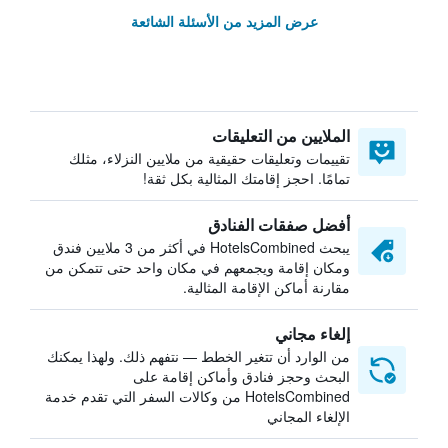
عرض المزيد من الأسئلة الشائعة
الملايين من التعليقات
تقييمات وتعليقات حقيقية من ملايين النزلاء، مثلك
تمامًا. احجز إقامتك المثالية بكل ثقة!
أفضل صفقات الفنادق
يبحث HotelsCombined في أكثر من 3 ملايين فندق
ومكان إقامة ويجمعهم في مكان واحد حتى تتمكن من
مقارنة أماكن الإقامة المثالية.
إلغاء مجاني
من الوارد أن تتغير الخطط — نتفهم ذلك. ولهذا يمكنك
البحث وحجز فنادق وأماكن إقامة على
HotelsCombined من وكالات السفر التي تقدم خدمة
الإلغاء المجاني