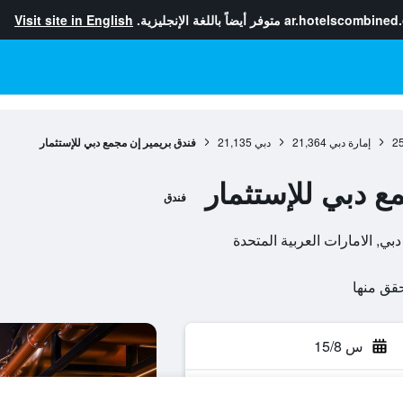
ar.hotelscombined
متوفر أيضاً باللغة الإنجليزية.
Visit site in English
2
إمارة دبي
21,364
دبي
21,135
فندق بريمير إن مجمع دبي للإستثمار
ع دبي للإستثمار
فندق
بي, الامارات العربية المتحدة
س 15/8