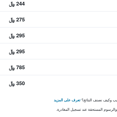
244 ﷼
275 ﷼
295 ﷼
295 ﷼
785 ﷼
350 ﷼
تيب وكيف نصنف النتائج؟
تعرف على المزيد
والرسوم المستحقة عند تسجيل المغادرة.