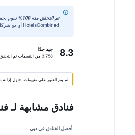
تم التحقق منه 100%
نقوم بجم
HotelsCombined أو مع شركائنا الخارجيين الموثوقين.
8.3
جيد جدًا
3,758 من التقييمات تم التحقق منها
لم يتم العثور على تقييمات. حاول إزال
فنادق مشابهة لـ فن
أفضل الفنادق في دبي