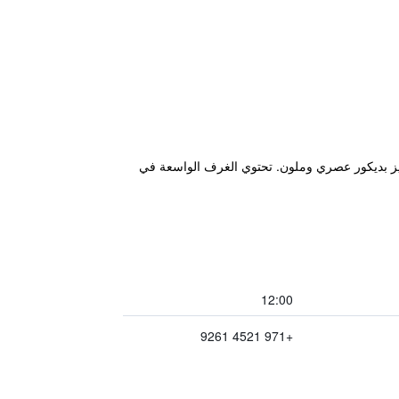
مكيّفة تتميز بديكور عصري وملون. تحتوي الغرف الواسعة في
12:00
+971 4521 9261