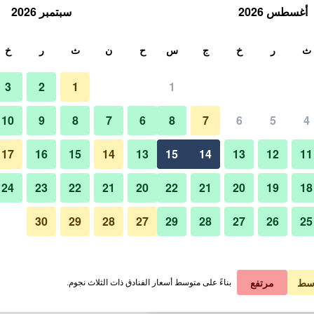
أغسطس 2026
سبتمبر 2026
ث
ث
ر
خ
ج
س
ح
ن
ث
ر
خ
3
2
1
1
لة الواحدة
10
9
8
7
6
8
7
6
5
4
بار
لي في الليلة
17
16
15
14
13
15
14
13
12
11
 ﷼
عرض الصفقة
24
23
22
21
20
22
21
20
19
18
30
29
28
27
29
28
27
26
25
 ﷼
عرض الصفقة
صور لـ فندق بريمير إن مجمع دبي للإ
 ﷼
عرض الصفقة
سط
مرتفع
بناءً على متوسط أسعار الفنادق ذات الثلاث نجوم.