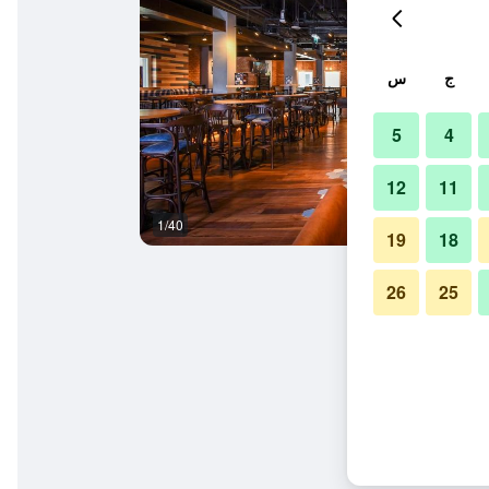
ج
س
5
4
12
11
1/40
غرفة نوم
19
18
26
25
ستثمار