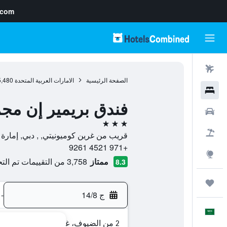
.com
رحلات طيران
الصفحة الرئيسية
الامارات العربية المتحدة
5,480
فنادق
فندق بريمير إن مجم
سيارات
3 نجوم
حزم العروض
قريب من غرين كوميونيتي, , دبي, إمارة د
+971 4521 9261
استكشاف
ممتاز
3,758 من التقييمات تم التحقق منها
8.3
رحلات
ج 14/8
-
العَرَبِيَّة
2 من الضيوف، غرفة واحدة