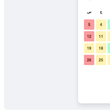
ج
س
5
4
12
11
19
18
26
25