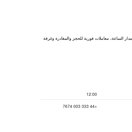
وف استقبال على مدار الساعة، معاملات فورية للحجز والمغادرة وغرفة
12:00
+44 333 003 7674