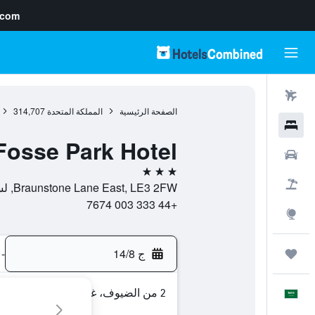
.com
رحلات طيران
الصفحة الرئيسية
المملكة المتحدة
314,707
فنادق
Fosse Park Hotel
سيارات
3 نجوم
حزم العروض
Braunstone Lane East, LE3 2FW, لستر, إنجلترا, المملكة المتحدة
+44 333 003 7674
استكشاف
ج 14/8
-
رحلات
2 من الضيوف، غرفة واحدة
العَرَبِيَّة