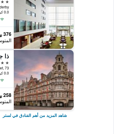
4 نجوم
0.0 كيلومتر عن وسط المدينة
376 ﷼
المتوس
4 نجوم
by Street, 73
0.0 كيلومتر عن وسط المدينة
258 ﷼
المتوس
شاهد المزيد من أهم الفنادق في لستر