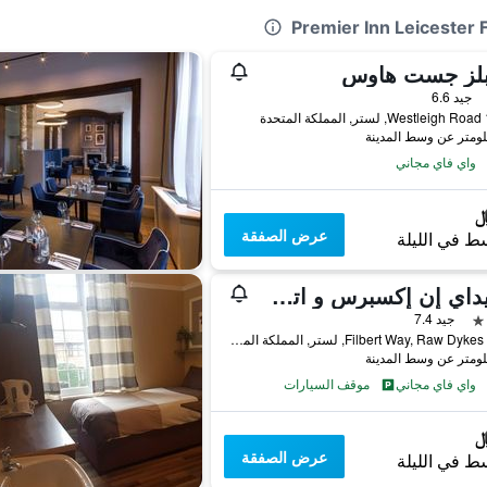
بلز جست هاوس
جيد 6.6
حدة
واي فاي مجاني
عرض الصفقة
ط في الليلة
هوليداي إن إكسبرس و اتس ي ست ه، آساي،يتي يبماي ايتش جي
جيد 7.4
Filbert Way, Raw Dykes Road, لستر, المملكة المتحدة
واي فاي مجاني
موقف السيارات
عرض الصفقة
ط في الليلة