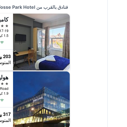
فنادق بالقرب من Premier Inn Leicester Fosse Park Hotel
كام
2 نجمتين
17-19 Westleigh Road, لستر, المملكة المت
1.5 كيلومتر عن وسط المدينة
203 ﷼
المتوس
3 نجوم
1.9 كيلومتر عن وسط المدينة
317 ﷼
المتوس