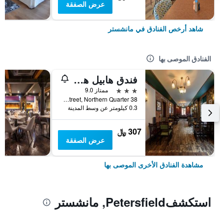
عرض الصفقة
شاهد أرخص الفنادق في مانشستر
الفنادق الموصى بها
فندق هابيل هايوود البوتيكي
3 نجوم
ممتاز 9.0
38 Turner Street, Northern Quarter, مانشستر, المملكة المتحدة
0.3 كيلومتر عن وسط المدينة
307 ﷼
عرض الصفقة
مشاهدة الفنادق الأخرى الموصى بها
استكشفPetersfield, مانشستر