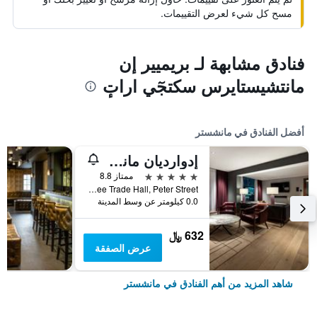
مسح كل شيء لعرض التقييمات.
فنادق مشابهة لـ بريميير إن
مانتشيستايرس سكتجٓي اراتٕ
أفضل الفنادق في مانشستر
إدوارديان مانشستر، فندق راديسون كوليكشن
5 نجوم
ممتاز 8.8
Free Trade Hall, Peter Street, مانشستر, المملكة المتحدة
0.0 كيلومتر عن وسط المدينة
632 ﷼
عرض الصفقة
شاهد المزيد من أهم الفنادق في مانشستر