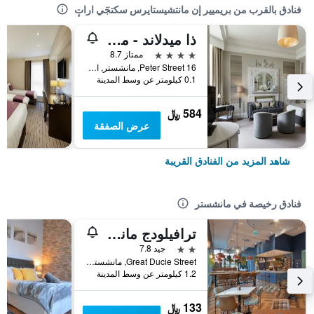
فنادق بالقرب من بريميير إن مانتشيستايرس سكتجٓي اراتٕ
ذا ميدلاند - مانشستر
4 نجوم
ممتاز 8.7
16 Peter Street, مانشستر, المملكة المتحدة
0.1 كيلومتر عن وسط المدينة
584 ﷼
عرض الصفقة
شاهد المزيد من الفنادق القريبة
فنادق رخيصة في مانشستر
ترافيلودج مانشيستر سنترال أرينا
2 نجمتين
جيد 7.8
Great Ducie Street, مانشستر, المملكة المتحدة
1.2 كيلومتر عن وسط المدينة
133 ﷼