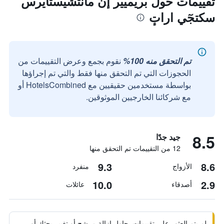
تقييمات حول بريميير إن مانتشيستايرس
سكتجٓي اراتٕ
تم التحقق منه 100%
نقوم بجمع وعرض التقييمات من
الحجوزات التي تم التحقق منها فقط والتي تم إجراؤها
بواسطة مستخدمين حقيقيين مع HotelsCombined أو
مع شركائنا الخارجيين الموثوقين.
8.5
جيد جدًا
12 من التقييمات تم التحقق منها
9.3
8.6
الأزواج
منفرد
10.0
2.9
أصدقاء
عائلات
لم يتم العثور على تقييمات. حاول إزالة مرشح أو تغيير بحثك أو