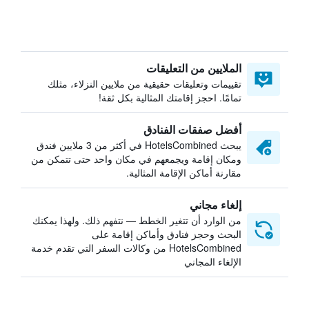
الملايين من التعليقات
تقييمات وتعليقات حقيقية من ملايين النزلاء، مثلك
تمامًا. احجز إقامتك المثالية بكل ثقة!
أفضل صفقات الفنادق
يبحث HotelsCombined في أكثر من 3 ملايين فندق
ومكان إقامة ويجمعهم في مكان واحد حتى تتمكن من
مقارنة أماكن الإقامة المثالية.
إلغاء مجاني
من الوارد أن تتغير الخطط — نتفهم ذلك. ولهذا يمكنك
البحث وحجز فنادق وأماكن إقامة على
HotelsCombined من وكالات السفر التي تقدم خدمة
الإلغاء المجاني