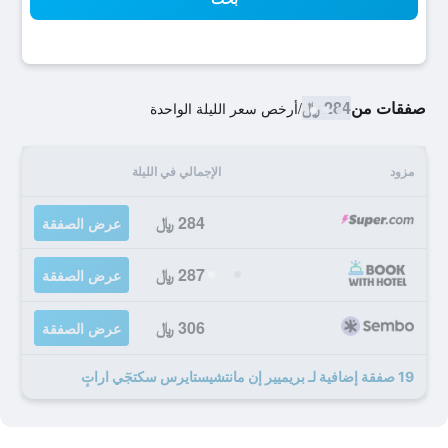
صفقات من
284 ﷼
/
أرخص سعر الليلة الواحدة
مزود
الإجمالي في الليلة
284 ﷼
عرض الصفقة
287 ﷼
عرض الصفقة
306 ﷼
عرض الصفقة
19 صفقة إضافية لـ بريميير إن مانتشيستايرس سكتجٓي اراتٕ