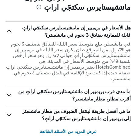
مانتشيستايرس سكتجٓي اراتٕ
هل الأسعار في بريميير إن مانتشيستايرس سكتجٓي اراتٕ
قابلة للمقارنة بفنادق 3 نجوم في مانشستر؟
في مانشستر، يبلغ متوسط ​​سعر الليلة للفنادق بتصنيف 3 نجوم
هو 729 ﷼. من المتوقع ظان يكون سعر الليلة في بريميير إن
مانتشيستايرس سكتجٓي اراتٕ حوالي 372 ﷼ وهو سعر أرخص
بنسبة 49% من متوسط الأسعار في المدينة. في
HotelsCombined يعتبر بريميير إن مانتشيستايرس سكتجٓي اراتٕ
صفقة جيدة إذا كنت تود الإقامة في فندق بتصنيف 3 نجوم في
مانشستر.
ما مدى قرب بريميير إن مانتشيستايرس سكتجٓي اراتٕ من
أقرب مطار، مطار مانشستر؟
ما هي أفضل طريقة لينتقل الضيوف من مطار مانشستر
إلى بريميير إن مانتشيستايرس سكتجٓي اراتٕ؟
عرض المزيد من الأسئلة الشائعة