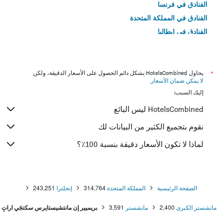
الفنادق في فرنسا
الفنادق في المملكة المتحدة
الفنادق في إيطاليا
الفنادق في تايلاند
*
يحاول HotelsCombined بشكل دائم الحصول على الأسعار الدقيقة، ولكن
لا يمكن ضمان الأسعار
.
إليك السبب:
HotelsCombined ليس البائع
نقوم بتجميع الكثير من البيانات لك
لماذا لا تكون الأسعار دقيقة بنسبة 100٪؟
الصفحة الرئيسية
المملكة المتحدة
314,764
إنجلترا
243,251
مانشستر الكبرى
2,400
مانشستر
3,591
بريميير إن مانتشيستايرس سكتجٓي اراتٕ