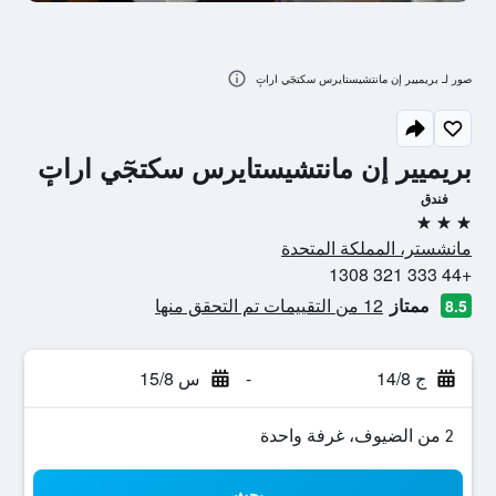
صور لـ بريميير إن مانتشيستايرس سكتجٓي اراتٕ
بريميير إن مانتشيستايرس سكتجٓي اراتٕ
فندق
3 نجوم
مانشستر، المملكة المتحدة
+44 333 321 1308
ممتاز
12 من التقييمات تم التحقق منها
8.5
ج 14/8
-
س 15/8
2 من الضيوف، غرفة واحدة
بحث