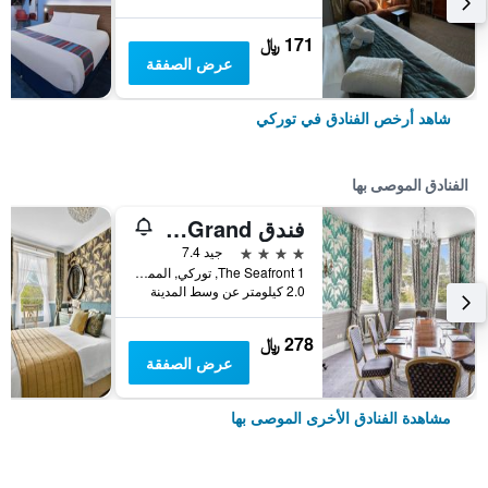
171 ﷼
عرض الصفقة
شاهد أرخص الفنادق في توركي
الفنادق الموصى بها
فندق The Grand
4 نجوم
جيد 7.4
The Seafront 1, توركي, المملكة المتحدة
2.0 كيلومتر عن وسط المدينة
278 ﷼
عرض الصفقة
مشاهدة الفنادق الأخرى الموصى بها