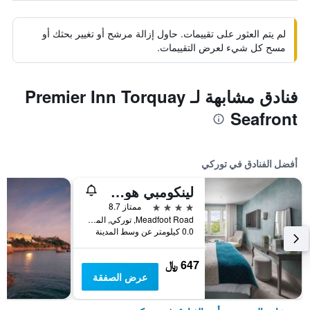
لم يتم العثور على تقييمات. حاول إزالة مرشح أو تغيير بحثك أو
مسح كل شيء لعرض التقييمات.
فنادق مشابهة لـ Premier Inn Torquay
Seafront
أفضل الفنادق في توركي
لينكومبي هول هوتل آند سبا - جست فور أدلتس
4 نجوم
ممتاز 8.7
Meadfoot Road, توركي, المملكة المتحدة
0.0 كيلومتر عن وسط المدينة
647 ﷼
عرض الصفقة