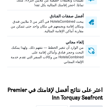
تقييمات وتعليقات حقيقية من ملايين النزلاء، مثلك
تمامًا. احجز إقامتك المثالية بكل ثقة!
أفضل صفقات الفنادق
يبحث HotelsCombined في أكثر من 3 ملايين فندق
ومكان إقامة ويجمعهم في مكان واحد حتى تتمكن من
مقارنة أماكن الإقامة المثالية.
إلغاء مجاني
من الوارد أن تتغير الخطط — نتفهم ذلك. ولهذا يمكنك
البحث وحجز فنادق وأماكن إقامة على
HotelsCombined من وكالات السفر التي تقدم خدمة
الإلغاء المجاني
اعثر على نتائج أفضل لإقامتك في Premier
Inn Torquay Seafront