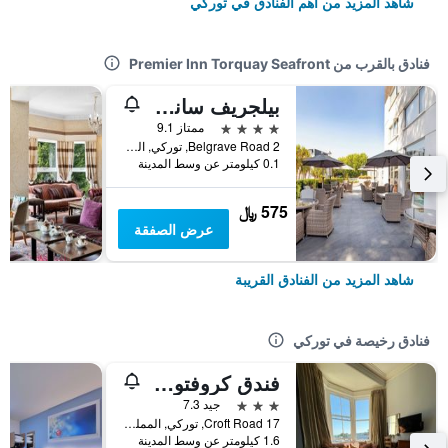
شاهد المزيد من أهم الفنادق في توركي
فنادق بالقرب من Premier Inn Torquay Seafront
بيلجريف ساندز هوتل آند سبا
4 نجوم
ممتاز 9.1
2 Belgrave Road, توركي, المملكة المتحدة
0.1 كيلومتر عن وسط المدينة
575 ﷼
عرض الصفقة
شاهد المزيد من الفنادق القريبة
فنادق رخيصة في توركي
فندق كروفتون هاوس
3 نجوم
جيد 7.3
17 Croft Road, توركي, المملكة المتحدة
1.6 كيلومتر عن وسط المدينة