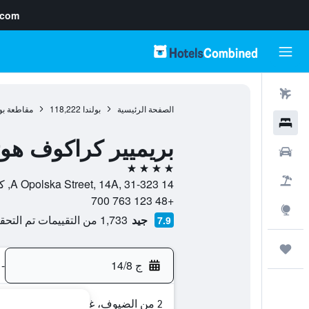
.com
رحلات طيران
الصفحة الرئيسية
بولندا
118,222
مقاطعة بو
فنادق
بريميير كراكوف هو
سيارات
4 نجوم
حزم العروض
14 A Opolska Street, 14A, 31-323, كراكوف, مقاطعة بولندا الصغرى, بولندا
+48 123 763 700
استكشاف
جيد
1,733 من التقييمات تم التحقق منها
7.9
رحلات
ج 14/8
-
2 من الضيوف، غرفة واحدة