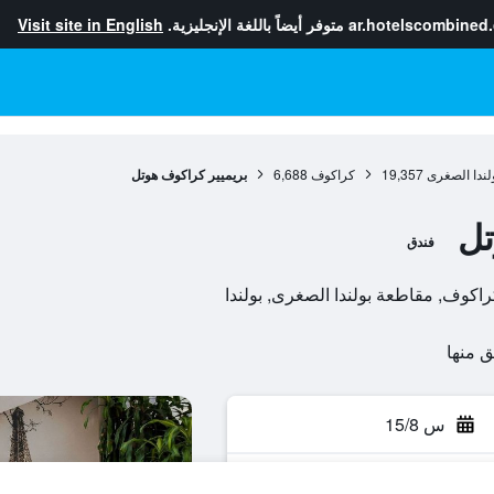
ar.hotelscombined
متوفر أيضاً باللغة الإنجليزية.
Visit site in English
لندا الصغرى
19,357
كراكوف
6,688
بريميير كراكوف هوتل
تل
فندق
س 15/8