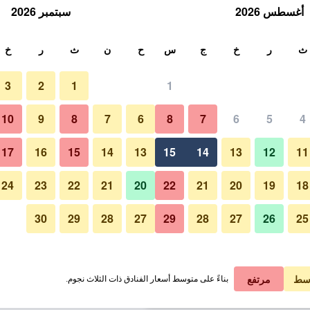
أغسطس 2026
سبتمبر 2026
ث
ث
ر
خ
ج
س
ح
ن
ث
ر
خ
3
2
1
1
لة الواحدة
10
9
8
7
6
8
7
6
5
4
مبنى
لي في الليلة
17
16
15
14
13
15
14
13
12
11
 ﷼
عرض الصفقة
24
23
22
21
20
22
21
20
19
18
30
29
28
27
29
28
27
26
25
صور لـ بريميير كراكوف هوتل
 ﷼
عرض الصفقة
 ﷼
عرض الصفقة
سط
مرتفع
بناءً على متوسط أسعار الفنادق ذات الثلاث نجوم.