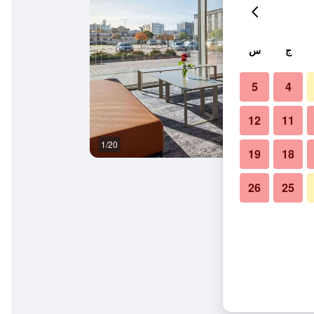
ج
س
5
4
12
11
1/20
حمام
19
18
26
25