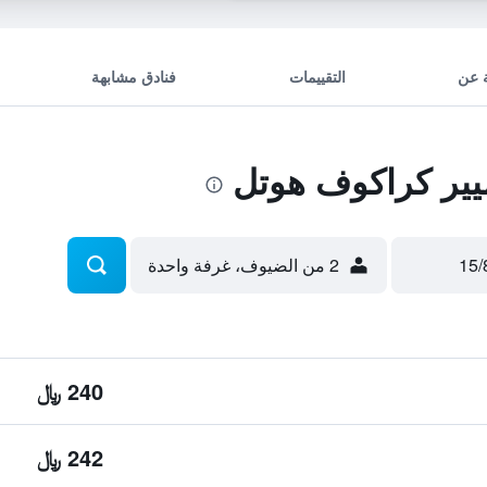
 عن
التقييمات
فنادق مشابهة
ير كراكوف هوتل
2 من الضيوف، غرفة واحدة
240 ﷼
242 ﷼