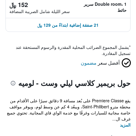
152 ﷼
Double room، 1 سرير
حائط
سعر الليلة شامل الصريبة المضافة
21 صفقة إضافية ابتداءً من 129 ﷼
*
يشمل المجموع الضرائب المحلية المقدرة والرسوم المستحقة عند
تسجيل المغادرة.
أفضل سعر
مضمون
حول بريمير كلاسي ليلي وست - لوميه
يقع Premiere Classe على بُعد مسافة 9 دقائق سيرًا على الأقدام من
محطة مترو Saint-Philibert، ويبعُد 4 كم عن وسط لوم، ويوفر مواقف
خاصة مجانية للسيارات وغرفًا مع خدمة الواي فاي المجانية. تحتوي جميع
غرف ال...
المزيد