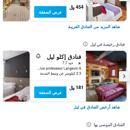
454 ﷼
عرض الصفقة
شاهد المزيد من الفنادق القريبة
فنادق رخيصة في ليل
فنادق إكلو ليل
نجمة واحدة
جيد 7.7
6 rue professeur Langevin, ليل, إقليم نور, فرنسا
2.3 كيلومتر عن وسط المدينة
181 ﷼
عرض الصفقة
شاهد أرخص الفنادق في ليل
الفنادق الموصى بها