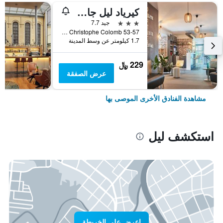
كيرياد ليل جار - جرون باليه
3 نجوم
جيد 7.7
53-57 rue Christophe Colomb, ليل, إقليم نور, فرنسا
1.7 كيلومتر عن وسط المدينة
229 ﷼
عرض الصفقة
مشاهدة الفنادق الأخرى الموصى بها
استكشف ليل
اعرض على الخريطة