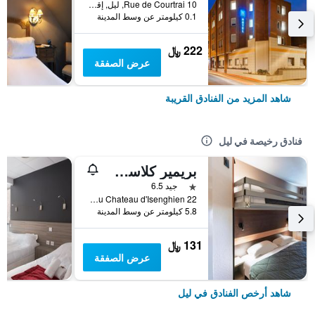
10 Rue de Courtrai, ليل, إقليم نور, فرنسا
0.1 كيلومتر عن وسط المدينة
222 ﷼
عرض الصفقة
شاهد المزيد من الفنادق القريبة
فنادق رخيصة في ليل
بريمير كلاسي ليلي وست - لوميه
نجمة واحدة
جيد 6.5
22 Rue du Chateau d'Isenghien, ليل, إقليم نور, فرنسا
5.8 كيلومتر عن وسط المدينة
131 ﷼
عرض الصفقة
شاهد أرخص الفنادق في ليل