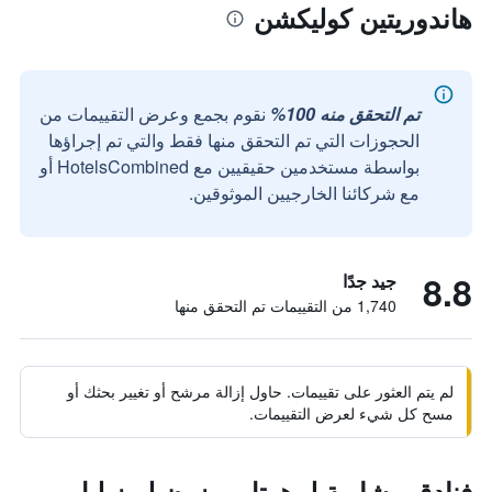
هاندوريتين كوليكشن
تم التحقق منه 100%
نقوم بجمع وعرض التقييمات من
الحجوزات التي تم التحقق منها فقط والتي تم إجراؤها
بواسطة مستخدمين حقيقيين مع HotelsCombined أو
مع شركائنا الخارجيين الموثوقين.
8.8
جيد جدًا
1,740 من التقييمات تم التحقق منها
لم يتم العثور على تقييمات. حاول إزالة مرشح أو تغيير بحثك أو
مسح كل شيء لعرض التقييمات.
فنادق مشابهة لـ هوتل ميزون لويز ليل