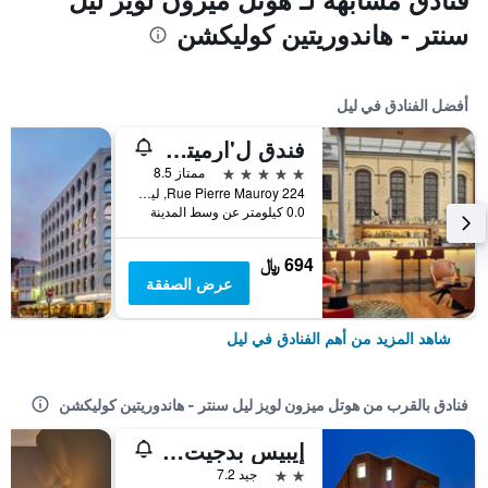
سنتر - هاندوريتين كوليكشن
أفضل الفنادق في ليل
فندق ل'ارميتاج غانتويس، أوتوغراف كوليكشن، إيه ماريوت لوكشري & لايفستايل
5 نجوم
ممتاز 8.5
224 Rue Pierre Mauroy, ليل, إقليم نور, فرنسا
0.0 كيلومتر عن وسط المدينة
694 ﷼
عرض الصفقة
شاهد المزيد من أهم الفنادق في ليل
فنادق بالقرب من هوتل ميزون لويز ليل سنتر - هاندوريتين كوليكشن
إيبيس بدجيت ليل جار فيو- ليل
2 نجمتين
جيد 7.2