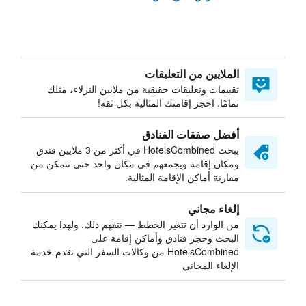
الملايين من التعليقات
تقييمات وتعليقات حقيقية من ملايين النزلاء، مثلك
تمامًا. احجز إقامتك المثالية بكل ثقة!
أفضل صفقات الفنادق
يبحث HotelsCombined في أكثر من 3 ملايين فندق
ومكان إقامة ويجمعهم في مكان واحد حتى تتمكن من
مقارنة أماكن الإقامة المثالية.
إلغاء مجاني
من الوارد أن تتغير الخطط — نتفهم ذلك. ولهذا يمكنك
البحث وحجز فنادق وأماكن إقامة على
HotelsCombined من وكالات السفر التي تقدم خدمة
الإلغاء المجاني