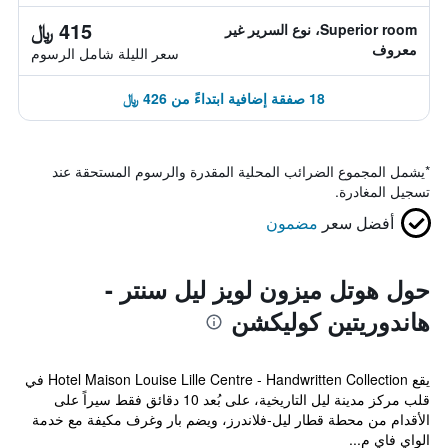
415 ﷼
Superior room، نوع السرير غير
معروف
سعر الليلة شامل الرسوم
18 صفقة إضافية ابتداءً من 426 ﷼
*
يشمل المجموع الضرائب المحلية المقدرة والرسوم المستحقة عند
تسجيل المغادرة.
أفضل سعر
مضمون
حول هوتل ميزون لويز ليل سنتر -
هاندوريتين كوليكشن
يقع Hotel Maison Louise Lille Centre - Handwritten Collection في
قلب مركز مدينة ليل التاريخية، على بُعد 10 دقائق فقط سيراً على
الأقدام من محطة قطار ليل-فلاندرز، ويضم بار وغرف مكيفة مع خدمة
الواي فاي م...