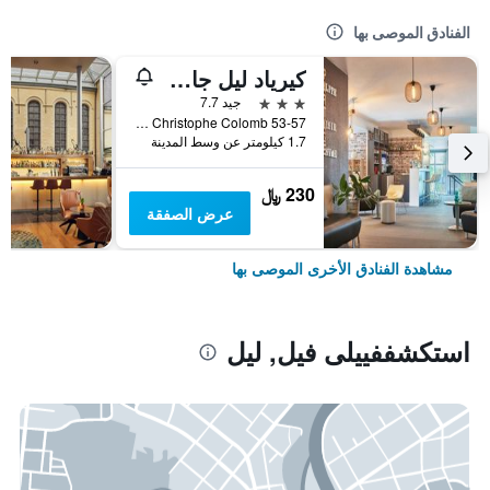
الفنادق الموصى بها
كيرياد ليل جار - جرون باليه
3 نجوم
جيد 7.7
53-57 rue Christophe Colomb, ليل, إقليم نور, فرنسا
1.7 كيلومتر عن وسط المدينة
230 ﷼
عرض الصفقة
مشاهدة الفنادق الأخرى الموصى بها
استكشففييلى فيل, ليل