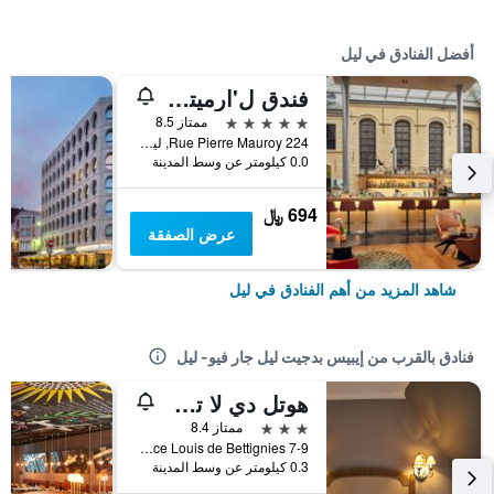
أفضل الفنادق في ليل
فندق ل'ارميتاج غانتويس، أوتوغراف كوليكشن، إيه ماريوت لوكشري & لايفستايل
5 نجوم
ممتاز 8.5
224 Rue Pierre Mauroy, ليل, إقليم نور, فرنسا
0.0 كيلومتر عن وسط المدينة
694 ﷼
عرض الصفقة
شاهد المزيد من أهم الفنادق في ليل
فنادق بالقرب من إيبيس بدجيت ليل جار فيو- ليل
هوتل دي لا تريل
3 نجوم
ممتاز 8.4
7-9 Place Louis de Bettignies, ليل, إقليم نور, فرنسا
0.3 كيلومتر عن وسط المدينة