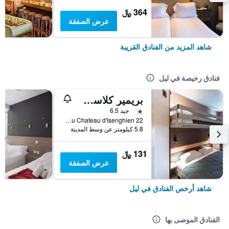
364 ﷼
عرض الصفقة
شاهد المزيد من الفنادق القريبة
فنادق رخيصة في ليل
بريمير كلاسي ليلي وست - لوميه
نجمة واحدة
جيد 6.5
22 Rue du Chateau d'Isenghien, ليل, إقليم نور, فرنسا
5.8 كيلومتر عن وسط المدينة
131 ﷼
عرض الصفقة
شاهد أرخص الفنادق في ليل
الفنادق الموصى بها