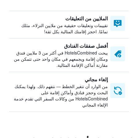
الملايين من التعليقات
تقييمات وتعليقات حقيقية من ملايين النزلاء، مثلك
تمامًا. احجز إقامتك المثالية بكل ثقة!
أفضل صفقات الفنادق
يبحث HotelsCombined في أكثر من 3 ملايين فندق
ومكان إقامة ويجمعهم في مكان واحد حتى تتمكن من
مقارنة أماكن الإقامة المثالية.
إلغاء مجاني
من الوارد أن تتغير الخطط — نتفهم ذلك. ولهذا يمكنك
البحث وحجز فنادق وأماكن إقامة على
HotelsCombined من وكالات السفر التي تقدم خدمة
الإلغاء المجاني