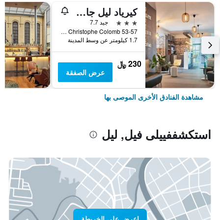
كيرياد ليل جار - جرون باليه
3 نجوم
جيد 7.7
53-57 rue Christophe Colomb, ليل, إقليم نور, فرنسا
1.7 كيلومتر عن وسط المدينة
230 ﷼
عرض الصفقة
مشاهدة الفنادق الأخرى الموصى بها
استكشففييلى فيل, ليل
اعرض على الخريطة