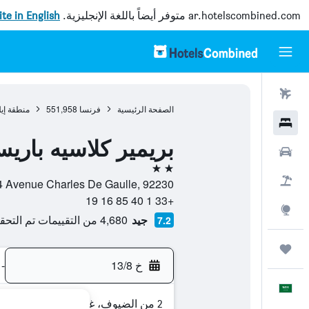
ar.hotelscombined.com
متوفر أيضاً باللغة الإنجليزية.
site in English
رحلات طيران
الصفحة الرئيسية
فرنسا
551,958
منطقة إي
فنادق
بريمير كلاسيه باري
سيارات
2 نجمتين
حزم العروض
Zac Des Barbanniers, 4 Avenue Charles De Gaulle, 92230,
+33 1 40 85 16 19
استكشاف
جيد
4,680 من التقييمات تم التحقق منها
7.2
رحلات
خ 13/8
-
العَرَبِيَّة
2 من الضيوف، غرفة واحدة