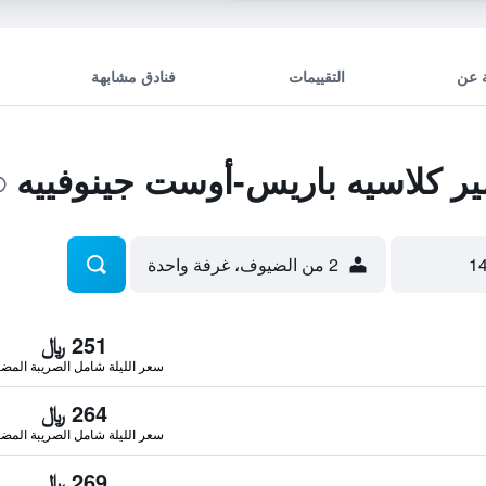
 عن
التقييمات
فنادق مشابهة
ر كلاسيه باريس-أوست جينوفييه
2 من الضيوف، غرفة واحدة
251 ﷼
سعر الليلة شامل الصريبة المضا
264 ﷼
سعر الليلة شامل الصريبة المضا
269 ﷼