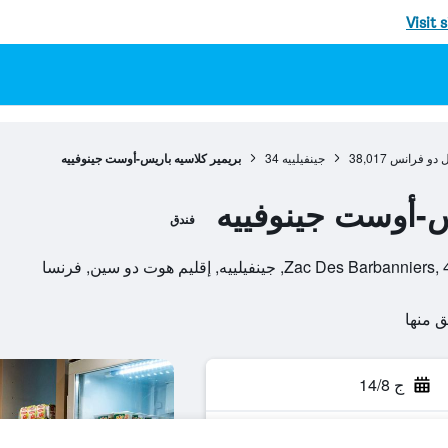
Visit 
ل دو فرانس
38,017
جينفيلييه
34
بريمير كلاسيه باريس-أوست جينوفييه
س-أوست جينوفييه
فندق
 جينفيلييه, إقليم هوت دو سين, فرنسا
ج 14/8