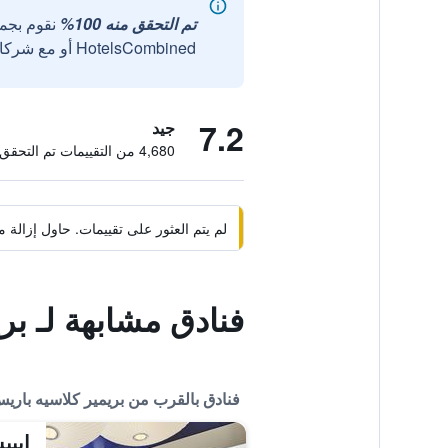
تم التحقق منه 100%
نقوم بجم
HotelsCombined أو مع شركائنا الخارجيين الموثوقين.
7.2
جيد
4,680 من التقييمات تم التحقق منها
لم يتم العثور على تقييمات. حاول إزال
فنادق مشابهة لـ بر
فنادق بالقرب من بريمير كلاسيه بار
إيبي