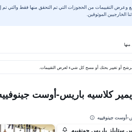
ع وعرض التقييمات من الحجوزات التي تم التحقق منها فقط والتي تم 
ة مرشح أو تغيير بحثك أو مسح كل شيء لعرض التقييمات.
يمير كلاسيه باريس-أوست جينوفييه
يس-أوست جينوفييه
س ستايلز باريس جونفييه