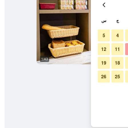
ج
س
5
4
12
11
1/43
غرفة طعام
19
18
26
25
ينوفييه