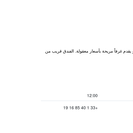
سهولة من فندق Premiere Classe Gennevillers Barbanniers إلى مركز مدينة باريس ومطار CDG، وهو يقدم غرفاً مريحة بأسعار معقولة. الفندق قريب من
12:00
+33 1 40 85 16 19