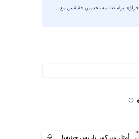
إجراؤها بواسطة مستخدمين حقيقيين مع
أوتل ميركور باريس جينيفيليير