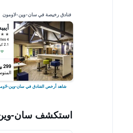
فنادق رخيصة في سان-وين-لاومون
3 نجوم
2.1 كيلومتر عن وسط المدينة
299 ﷼
المتوس
شاهد أرخص الفنادق في سان-وين-لاوم
استكشف سان-وين-