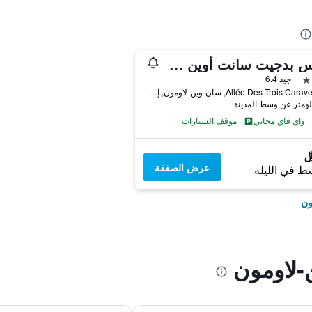
أيبيس بدجيت سانت أوين لامون
جيد 6.4
4 Allée Des Trois Caravelles, سان-وين-لاومون, إقليم فال دواز, فرنسا
واي فاي مجاني
موقف السيارات
عرض الصفقة
ط في الليلة
ون
لاومون