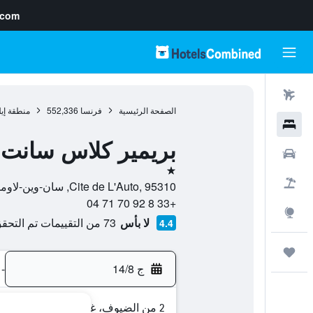
.com
رحلات طيران
الصفحة الرئيسية
فرنسا
552,336
منطقة إي
فنادق
بريمير كلاس سانت 
سيارات
نجمة واحدة
حزم العروض
Cite de L'Auto, 95310, سان-وين-لاومون, إقليم فال دواز, فرنسا
+33 8 92 70 71 04
استكشاف
لا بأس
73 من التقييمات تم التحقق منها
4.4
رحلات
ج 14/8
-
2 من الضيوف، غرفة واحدة