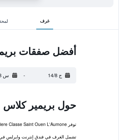
غرف
لمحة
أفضل صفقات بريمي
ج 14/8
-
س 15/8
حول بريمير كلاس س
توفر Premiere Classe Saint Ouen L'Aumone المريحة والتي تقع في مدينة سان-وين-لاومون خدمة واي فاي مجاناً بالإضافة إلى صراف آلي-ATM وآلة بيع.
تشمل الغرف في فندق إنترنت وايرلس في ا