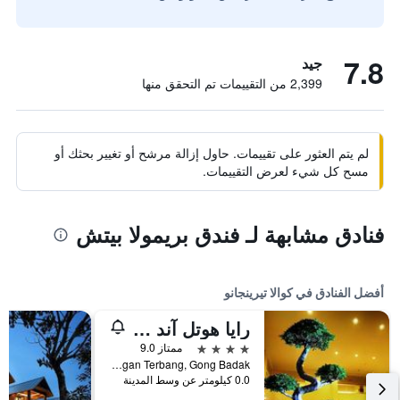
7.8
جيد
2,399 من التقييمات تم التحقق منها
لم يتم العثور على تقييمات. حاول إزالة مرشح أو تغيير بحثك أو
مسح كل شيء لعرض التقييمات.
فنادق مشابهة لـ فندق بريمولا بيتش
أفضل الفنادق في كوالا تيرينجانو
رايا هوتل آند كونفينشن سنتر تيرينجانو
4 نجوم
ممتاز 9.0
Jalan Lapangan Terbang, Gong Badak, كوالا تيرينجانو, ماليزيا
0.0 كيلومتر عن وسط المدينة