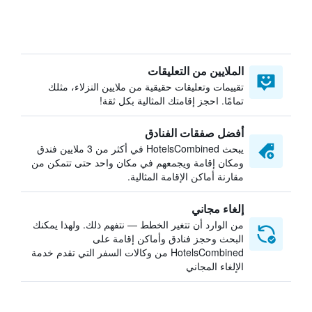
الملايين من التعليقات
تقييمات وتعليقات حقيقية من ملايين النزلاء، مثلك
تمامًا. احجز إقامتك المثالية بكل ثقة!
أفضل صفقات الفنادق
يبحث HotelsCombined في أكثر من 3 ملايين فندق
ومكان إقامة ويجمعهم في مكان واحد حتى تتمكن من
مقارنة أماكن الإقامة المثالية.
إلغاء مجاني
من الوارد أن تتغير الخطط — نتفهم ذلك. ولهذا يمكنك
البحث وحجز فنادق وأماكن إقامة على
HotelsCombined من وكالات السفر التي تقدم خدمة
الإلغاء المجاني