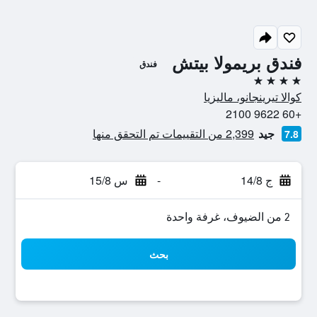
فندق بريمولا بيتش
فندق
4 نجوم
كوالا تيرينجانو، ماليزيا
+60 9622 2100
جيد
2,399 من التقييمات تم التحقق منها
7.8
ج 14/8
-
س 15/8
2 من الضيوف، غرفة واحدة
بحث