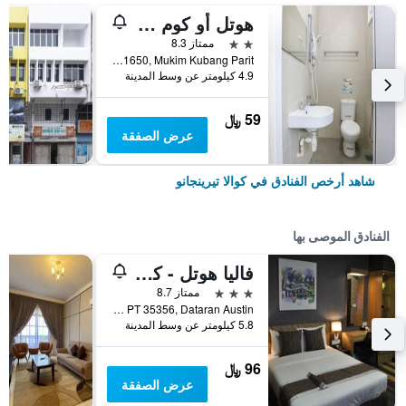
هوتل أو كوم إن بريميوم
2 نجمتين
ممتاز 8.3
Lot PT 1650, Mukim Kubang Parit, كوالا تيرينجانو, ماليزيا
4.9 كيلومتر عن وسط المدينة
59 ﷼
عرض الصفقة
شاهد أرخص الفنادق في كوالا تيرينجانو
الفنادق الموصى بها
فاليا هوتل - كوالا تيرينغانو
3 نجوم
ممتاز 8.7
Lot PT 35356, Dataran Austin, كوالا تيرينجانو, ماليزيا
5.8 كيلومتر عن وسط المدينة
96 ﷼
عرض الصفقة