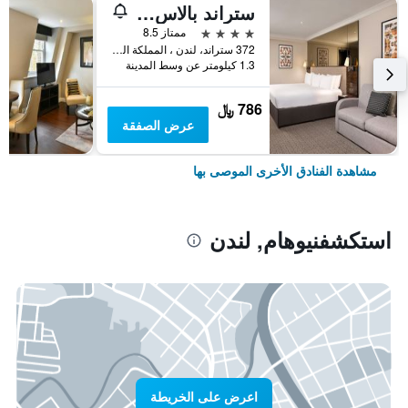
ستراند بالاس هوتل
4 نجوم
ممتاز 8.5
372 ستراند، لندن ، المملكة المتحدة, لندن, المملكة المتحدة
1.3 كيلومتر عن وسط المدينة
786 ﷼
عرض الصفقة
مشاهدة الفنادق الأخرى الموصى بها
استكشفنيوهام, لندن
اعرض على الخريطة