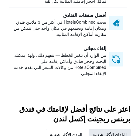
تمامًا. احجز إقامتك المثالية بكل ثقة!
أفضل صفقات الفنادق
يبحث HotelsCombined في أكثر من 3 ملايين فندق
ومكان إقامة ويجمعهم في مكان واحد حتى تتمكن من
مقارنة أماكن الإقامة المثالية.
إلغاء مجاني
من الوارد أن تتغير الخطط — نتفهم ذلك. ولهذا يمكنك
البحث وحجز فنادق وأماكن إقامة على
HotelsCombined من وكالات السفر التي تقدم خدمة
الإلغاء المجاني
اعثر على نتائج أفضل لإقامتك في فندق
برينس ريجينت إكسل لندن
البلدان الأكثر شعبية
المدن الأكثر شعبية