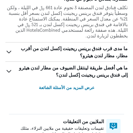
تكلف فنادق لندن المصنفة 3 نجوم عادة 661 ﷼ في الليلة ، ولكن
وسطياً يتوفر فندق برينس ريجينت إكسل لندن بسعر أقل بنسبة
21% عن معدل السعر في المنطقة. يمكنك الاستمتاع عادة
بالاقامة في فندق برينس ريجينت إكسل لندن بـ 521 ﷼ في
الليلة. هذه صفقة رائعة لمستخدمي HotelsCombined الذين
يخططون لزيارة لندن.
ما مدى قرب فندق برينس ريجينت إكسل لندن من أقرب
مطار، مطار لندن هيثرو؟
ما هي أفضل طريقة لينتقل الضيوف من مطار لندن هيثرو
إلى فندق برينس ريجينت إكسل لندن؟
عرض المزيد من الأسئلة الشائعة
الملايين من التعليقات
تقييمات وتعليقات حقيقية من ملايين النزلاء، مثلك