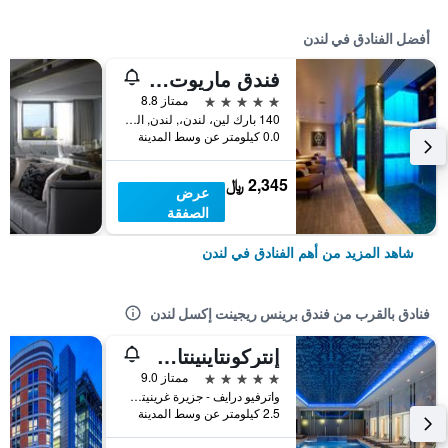
أفضل الفنادق في لندن
فندق ماريوت لندن بارك لاين
5 نجوم
ممتاز 8.8
140 بارك لين، لندن،, لندن, المملكة المتحدة
0.0 كيلومتر عن وسط المدينة
2,345 ﷼
عرض
الصفقة
شاهد المزيد من أهم الفنادق في لندن
فنادق بالقرب من فندق برينس ريجينت إكسل لندن
إنتركونتاينينتال ي وندن - ذا أو2 بي آيتش جي
5 نجوم
ممتاز 9.0
واترفيو درايف - جزيرة غرينيتش, لندن, المملكة المتحدة
2.5 كيلومتر عن وسط المدينة