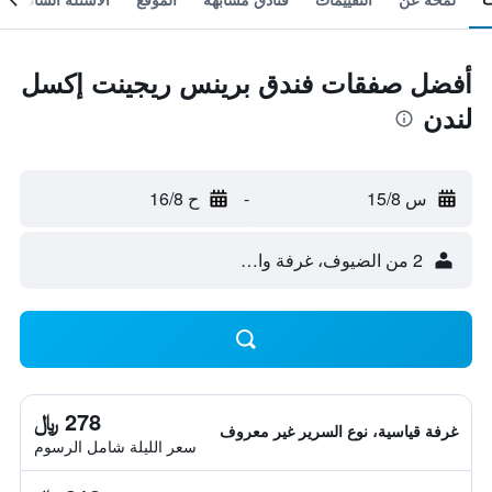
أفضل صفقات فندق برينس ريجينت إكسل
لندن
س 15/8
-
ح 16/8
2 من الضيوف، غرفة واحدة
278 ﷼
غرفة قياسية، نوع السرير غير معروف
سعر الليلة شامل الرسوم