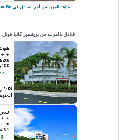
شاهد المزيد من أهم الفنادق في Cat Ba
فنادق بالقرب من برينسيز كاتبا هوتل
هونج
3 نجوم
268 Road 1-4, Cat Ba Island, Cat Ba, فيتنام
0.0 كيلومتر عن وسط المدينة
103 ﷼
المتوس
سي 
3 نجوم
 Cat Ba
0.1 كيلومتر عن وسط المدينة