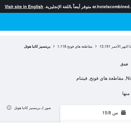
ar.hotelscombined
متوفر أيضاً باللغة الإنجليزية.
Visit site in English
 النهر الأحمر
13,191
مقاطعة هاي فونج
1,118
برينسيز كاتبا هوتل
فندق
نام
صور لـ برينسيز كاتبا هوتل
س 15/8