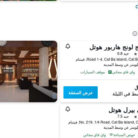
 لونج هاربور هوتل
جيد 6.8
واي فاي مجاني
موقف السيارات
عرض الصفقة
ط في الليلة
بيرل هوتل
جيد 7.5
No. 219, 1/4 Road, Cat Ba Island,, فيتنام
حوض السباحة
واي فاي مجاني