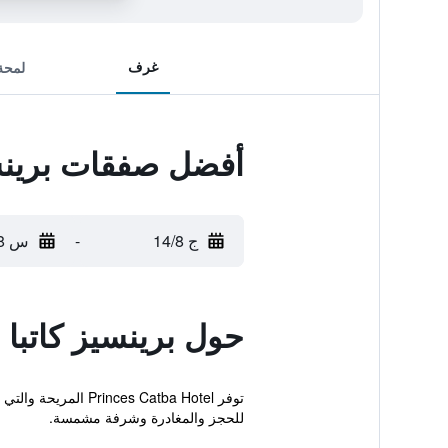
غرف
لمحة
أفضل صفقات برينسي
ج 14/8
-
س 15/8
حول برينسيز كاتبا 
توفر  Catba Hotel
للحجز والمغادرة وشرفة مشمسة.