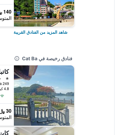
140 ﷼
المتوس
شاهد المزيد من الفنادق القريبة
فنادق رخيصة في Cat Ba
كاتب
نجمة 
م
249 Nui Ngoc, Cat Ba, فيتنام
4.8 كيلومتر عن وسط المدينة
30 ﷼
المتوس
كات 