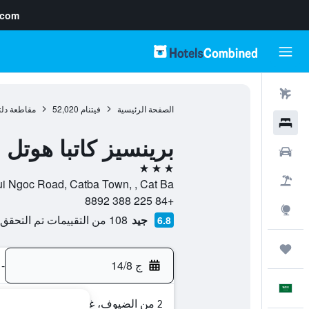
.com
رحلات طيران
الصفحة الرئيسية
فيتنام
52,020
مقاطعة دلتا
فنادق
برينسيز كاتبا هوتل
سيارات
3 نجوم
حزم العروض
Nui Ngoc Road, Catba Town, , Cat Ba, مقاطعة هاي فونج, فيت
+84 225 388 8892
استكشاف
جيد
108 من التقييمات تم التحقق منها
6.8
رحلات
ج 14/8
-
العَرَبِيَّة
2 من الضيوف، غرفة واحدة