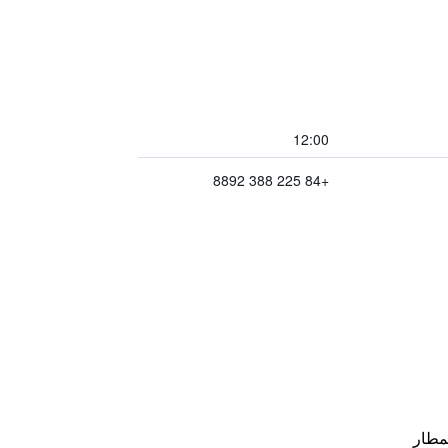
12:00
+84 225 388 8892
مطار