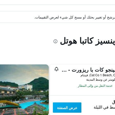
ة مرشح أو تغيير بحثك أو مسح كل شيء لعرض التقييمات.
نسيز كاتبا هوتل
فلامينجو كات با ريزورت - مانيدج د باي فلامينجو هوتلز آند ريزورتس
Cat Co 1 Beach,, فيتنام
خدمة النقل من وإلى المطار
ط في الليلة
عرض الصفقة