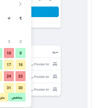
بح
ح
ن
3
2
مزود
10
9
17
16
Provider for برينسيز كاتبا هوتل
24
23
Provider for برينسيز كاتبا هوتل
31
30
Provider for برينسيز كاتبا هوتل
منخفض
متو