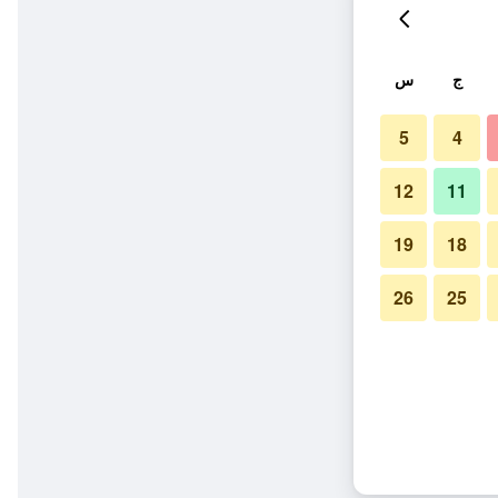
ج
س
5
4
12
11
19
18
26
25