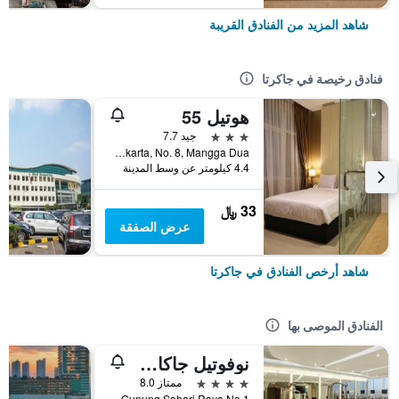
شاهد المزيد من الفنادق القريبة
فنادق رخيصة في جاكرتا
هوتيل 55
3 نجوم
جيد 7.7
Jl. Pangeran Jayakarta, No. 8, Mangga Dua, جاكرتا, إندونيسيا
4.4 كيلومتر عن وسط المدينة
33 ﷼
عرض الصفقة
شاهد أرخص الفنادق في جاكرتا
الفنادق الموصى بها
نوفوتيل جاكارتا مانغا دوا سكوير
4 نجوم
ممتاز 8.0
Jalan Gunung Sahari Raya No 1, جاكرتا, إندونيسيا