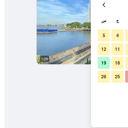
ج
س
5
4
12
11
1/29
آخر
19
18
26
25