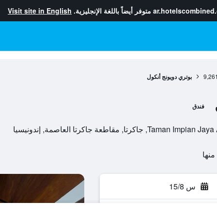
ar.hotelscombined
متوفر أيضاً باللغة الإنجليزية.
Visit site in English
9,26
بوتري دويونج أنكول
فندق
, مقاطعة جاكرتا العاصمة, إندونيسيا
س 15/8