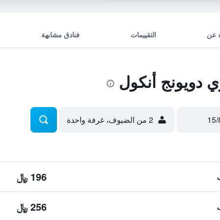
 عن
التقييمات
فنادق مشابهة
 دويونج أنكول
2 من الضيوف، غرفة واحدة
196 ﷼
256 ﷼