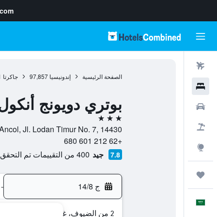
.com
رحلات طيران
الصفحة الرئيسية
إندونيسيا
97,857
جاكرتا
1
فنادق
بوتري دويونج أنكول
سيارات
3 نجوم
حزم العروض
Taman Impian Jaya Ancol, Jl. Lodan Timur No. 7, 14430, جاكرتا
+62 212 601 680
استكشاف
جيد
400 من التقييمات تم التحقق منها
7.8
رحلات
ج 14/8
-
العَرَبِيَّة
2 من الضيوف، غرفة واحدة