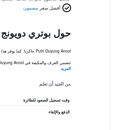
أفضل سعر
مضمون
حول بوتري دويونج 
Putri Duyung Ancol جاكرتا. كما يوفر هذا الفندق للنزلاء طابق المدراء، مسبح خارجي ونادي أطفال.
تتضمن الغرف والمكيفة في Putri Duyung Ancol براد، اٌلة لصنع الشاي والقهوة وزجاجة ماء. كل الغرف تضم إن...
المزيد
من الجيد أن تعلم
وقت تسجيل الصعود للطائرة
الدفع والإلغاء