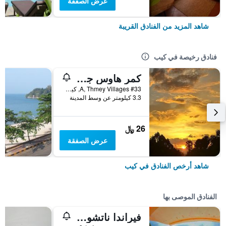
عرض الصفقة
شاهد المزيد من الفنادق القريبة
فنادق رخيصة في كيب
كمر هاوس جيست هاوس
#33 A, Thmey Villages, كيب, كمبوديا
3.3 كيلومتر عن وسط المدينة
26 ﷼
عرض الصفقة
شاهد أرخص الفنادق في كيب
الفنادق الموصى بها
فيراندا ناتشورال ريزورت