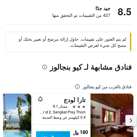
8.5
جيد جدًا
427 من التقييمات تم التحقق منها
لم يتم العثور على تقييمات. حاول إزالة مرشح أو تغيير بحثك أو
مسح كل شيء لعرض التقييمات.
فنادق مشابهة لـ كيو بنجالوز
فنادق بالقرب من كيو بنجالوز
تارا لودج
3 نجوم
ممتاز 9.1
Road 33, Pepper st 2, Sangkat Prey Thom, كيب, كمبوديا
0.4 كيلومتر عن وسط المدينة
180 ﷼