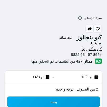
صور لـ كيو بنجالوز
كيو بنجالوز
بيت ضيافة
3 نجوم
كيب، كمبوديا
+855 97 931 8822
ممتاز
427 من التقييمات تم التحقق منها
8.5
خ 13/8
-
ج 14/8
2 من الضيوف، غرفة واحدة
بحث