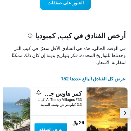
العثور على صفقات
المخطط
هذا
1
الأسبوع
محور
الذي
Y
عُثر
الذي
عليه
يعرض
خلال
أرخص الفنادق في كيب, كمبوديا
متوسط
آخر
سعر
3
في الوقت الحالي، هذه هي الفنادق الأقل سعرًا في كيب التي
الغرفة
أيام
هذه
وجدناها للتواريخ المحددة. فكر بتواريخ بديلة إن كان ذلك ممكنًا
مع
الليلة
التصنيف
لمقارنة الأسعار.
الذي
حسب
عُثر
النجوم
عليه
يتضمن
عرض كل الفنادق البالغ عددها 152
خلال
المخطط
آخر
1
كمر هاوس جيست هاوس
3
محور
أيام
#33 A, Thmey Villages, كيب, كمبوديا
X
3.3 كيلومتر عن وسط المدينة
الذي
يعرض
فئات
26 ﷼
الفنادق
بالنجوم.
عرض الصفقة