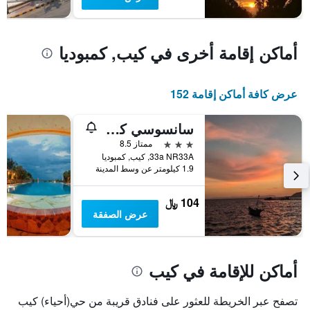
يتضمن
المخطط
1
محور
أماكن إقامة أخرى في كيب, كمبوديا
Y
الذي
يعرض
عرض كافة أماكن إقامة 152
متوسط
سعر
غرفة
سانسوسي كيب
في
3 نجوم
ممتاز 8.5
عطلة
33a NR33A, كيب, كمبوديا
نهاية
1.9 كيلومتر عن وسط المدينة
هذا
الأسبوع
104 ﷼
خلال
عرض الصفقة
آخر
3
أيام
أماكن للإقامة في كيب
تصفح عبر الخريطة للعثور على فنادق قريبة من حي(أحياء) كيب