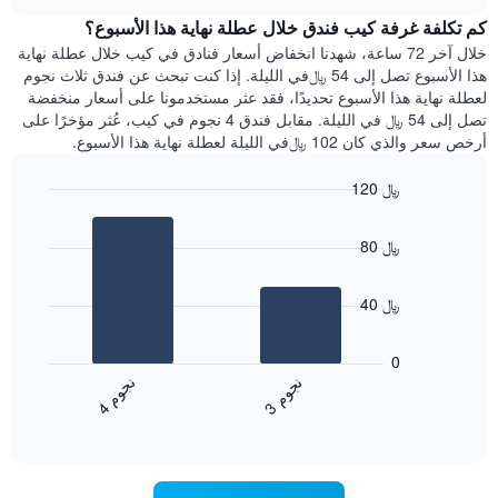
هذه
chart
محور
كم تكلفة غرفة كيب فندق خلال عطلة نهاية هذا الأسبوع؟
الليلة
Y
الذي
خلال آخر 72 ساعة، شهدنا انخفاض أسعار فنادق في كيب خلال عطلة نهاية
الذي
عُثر
هذا الأسبوع تصل إلى 54 ﷼في الليلة. إذا كنت تبحث عن فندق ثلاث نجوم
يعرض
عليه
لعطلة نهاية هذا الأسبوع تحديدًا، فقد عثر مستخدمونا على أسعار منخفضة
متوسط
خلال
تصل إلى 54 ﷼ في الليلة. مقابل فندق 4 نجوم في كيب، عُثر مؤخرًا على
سعر
آخر
أرخص سعر والذي كان 102 ﷼في الليلة لعطلة نهاية هذا الأسبوع.
غرفة
3
أيام
120 ﷼
مع
Bar
Chart
التصنيف
graphic.
chart
حسب
80 ﷼
with
النجوم
2
يتضمن
bars.
المخطط
40 ﷼
1
يعرض
محور
المخطط
0
X
التالي
ن
م
ن
م
التي
متوسط
3
ج
و
4
ج
و
تعرض
End
سعر
of
فئات
الغرفة
interactive
الفنادق
خلال
chart
بالنجوم.
عطلة
يتضمن
نهاية