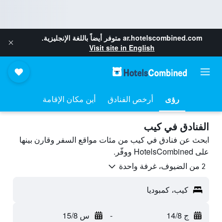
ar.hotelscombined.com
متوفر أيضاً باللغة الإنجليزية.
Visit site in English
رؤى
أرخص الفنادق
أين مكان الإقامة
الفنادق في كيب
ابحث عن فنادق في كيب من مئات مواقع السفر وقارن بينها
على HotelsCombined ووفّر.
2 من الضيوف، غرفة واحدة
كيب، كمبوديا
ج 14/8
-
س 15/8