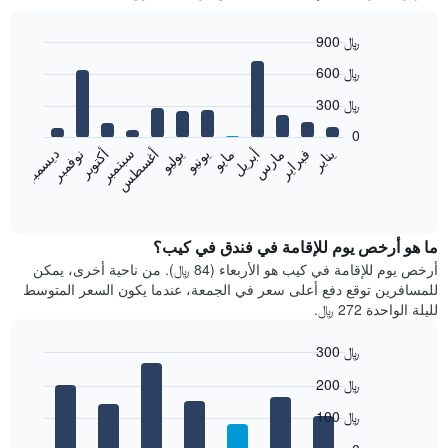
900 ﷼
Bar
Chart
600 ﷼
graphic.
chart
with
300 ﷼
12
bars.
0
فبراير
مايو
أغسطس
نوفمبر
يناير
أبريل
يوليو
أكتوبر
مارس
يونيو
سبتمبر
ديسمبر
يعرض
المخطط
End
of
التالي
interactive
متوسط
chart
سعر
ما هو أرخص يوم للإقامة في فندق في كيب؟
غرفة
أرخص يوم للإقامة في كيب هو الأربعاء (84 ﷼). من ناحية أخرى، يمكن
كل
للمسافرين توقع دفع أعلى سعر في الجمعة، عندما يكون السعر المتوسط
شهر
لليلة الواحدة 272 ﷼.
يتضمن
المخطط
300 ﷼
1
Bar
محور
Chart
200 ﷼
graphic.
chart
X
with
الذي
100 ﷼
7
يعرض
bars.