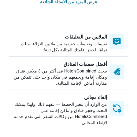
عرض المزيد من الأسئلة الشائعة
الملايين من التعليقات
تقييمات وتعليقات حقيقية من ملايين النزلاء، مثلك
تمامًا. احجز إقامتك المثالية بكل ثقة!
أفضل صفقات الفنادق
يبحث HotelsCombined في أكثر من 3 ملايين فندق
ومكان إقامة ويجمعهم في مكان واحد حتى تتمكن من
مقارنة أماكن الإقامة المثالية.
إلغاء مجاني
من الوارد أن تتغير الخطط — نتفهم ذلك. ولهذا يمكنك
البحث وحجز فنادق وأماكن إقامة على
HotelsCombined من وكالات السفر التي تقدم خدمة
الإلغاء المجاني