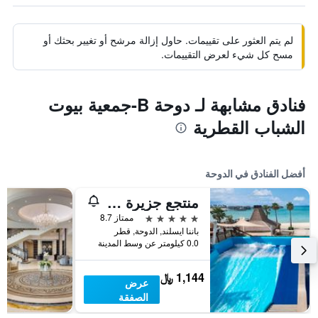
لم يتم العثور على تقييمات. حاول إزالة مرشح أو تغيير بحثك أو
مسح كل شيء لعرض التقييمات.
فنادق مشابهة لـ دوحة B-جمعية بيوت
الشباب القطرية
أفضل الفنادق في الدوحة
منتجع جزيرة البنانا في الدوحة بإدارة أنانتارا
5 نجوم
ممتاز 8.7
باننا ايسلند, الدوحة, قطر
0.0 كيلومتر عن وسط المدينة
1,144 ﷼
عرض
الصفقة