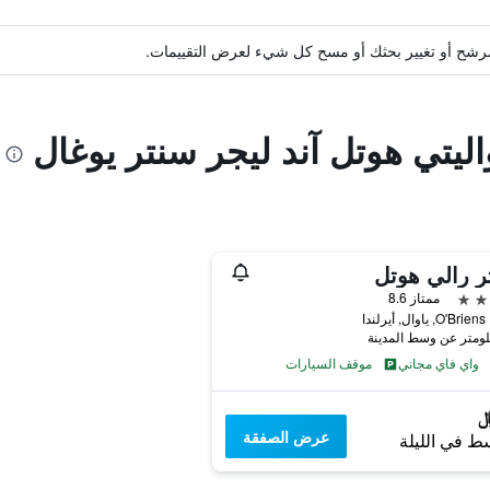
ة مرشح أو تغيير بحثك أو مسح كل شيء لعرض التقييمات.
اليتي هوتل آند ليجر سنتر يوغال
ر رالي هوتل
ممتاز 8.6
O', ياوال, أيرلندا
واي فاي مجاني
موقف السيارات
عرض الصفقة
ط في الليلة