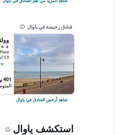
شاهد المزيد من أهم الفنادق في ياوال
فنادق رخيصة في ياوال
وولت
4 نجوم
Briens Place
0.9 كيلومتر عن وسط المدينة
401 ﷼
المتوس
شاهد أرخص الفنادق في ياوال
استكشف ياوال