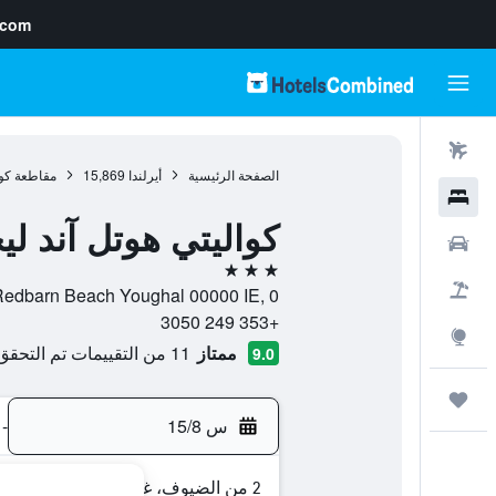
.com
رحلات طيران
الصفحة الرئيسية
أيرلندا
15,869
مقاطعة كو
فنادق
كواليتي هوتل آند لي
سيارات
3 نجوم
حزم العروض
Redbarn Beach Youghal 00000 IE, 0, ياوال, مقاطعة كورك, أيرلن
+353 249 3050
استكشاف
ممتاز
11 من التقييمات تم التحقق منها
9.0
رحلات
س 15/8
-
2 من الضيوف، غرفة واحدة