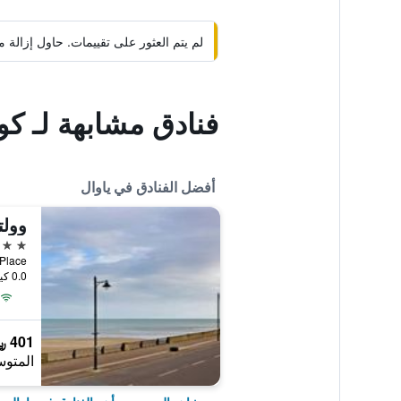
لم يتم العثور على تقييمات. حاول إزال
فنادق مشابهة لـ كو
أفضل الفنادق في ياوال
وولت
4 نجوم
Briens Place
0.0 كيلومتر عن وسط المدينة
401 ﷼
المتوس