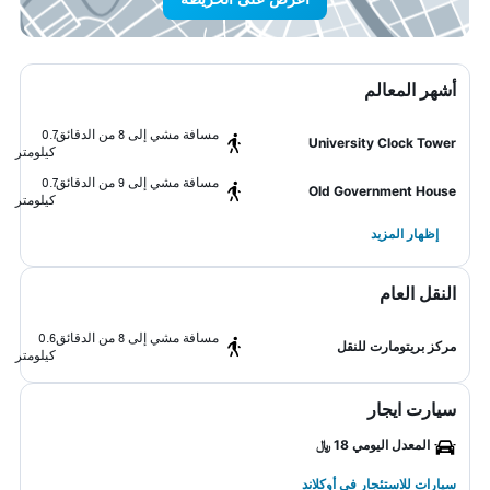
أشهر المعالم
مسافة مشي إلى 8 من الدقائق
0.7
University Clock Tower
كيلومتر
مسافة مشي إلى 9 من الدقائق
0.7
Old Government House
كيلومتر
إظهار المزيد
النقل العام
مسافة مشي إلى 8 من الدقائق
0.6
مركز بريتومارت للنقل
كيلومتر
سيارت ايجار
المعدل اليومي 18 ﷼
سيارات للاستئجار في أوكلاند