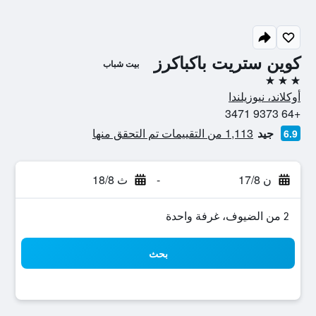
كوين ستريت باكباكرز
بيت شباب
3 نجوم
أوكلاند، نيوزيلندا
+64 9373 3471
جيد
1,113 من التقييمات تم التحقق منها
6.9
ن 17/8
-
ث 18/8
2 من الضيوف، غرفة واحدة
بحث