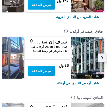
167 ﷼
عرض الصفقة
شاهد المزيد من الفنادق القريبة
فنادق رخيصة في أوكلاند
سرف إن سنو باكباكرز - هوستل
102 Albert Street, أوكلاند, نيوزيلندا
0.5 كيلومتر عن وسط المدينة
86 ﷼
عرض الصفقة
شاهد أرخص الفنادق في أوكلاند
الفنادق الموصى بها