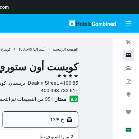
.com
رحلات طيران
الصفحة الرئيسية
أستراليا
108,549
كوينزلان
فنادق
كويست أون ستوري 
سيارات
4 نجوم
حزم العروض
85 Deakin Street, 4196, بريسبان, كوينزلاند, أستراليا
+61 732 498 400
استكشاف
ممتاز
351 من التقييمات تم التحقق منها
8.3
رحلات
خ 13/8
-
العَرَبِيَّة
2 من الضيوف، غرفة واحدة