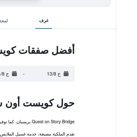
غرف
لمحة
أفضل صفقات كويس
خ 13/8
-
ج 14/8
حول كويست أون س
Quest on Story Bridge بريسبان. كما توفر الملكية للضيوف غرفة اجتماعات، خدمة مجالسة الأطفال ومسبح خارجي.
تقدم الملكية مصبغة، خدمة غسيل الملابس وا