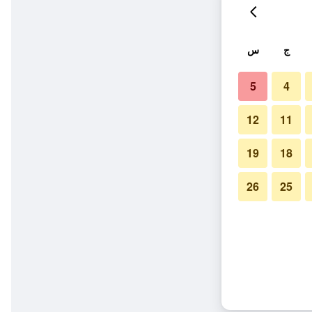
ج
س
5
4
12
11
19
18
26
25