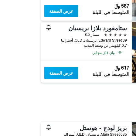
587 ﷼
عرض الصفقة
المتوسط في الليلة
ستامفورد بلازا بريسبان
5 نجوم
ممتاز 8.5
39 Edward Street, بريسبان, QLD, أستراليا
0.7 كيلومتر عن وسط المدينة
واي فاي مجاني
617 ﷼
عرض الصفقة
المتوسط في الليلة
بريز لودج - هوستل
635 Main Street, بريسبان, QLD, أستراليا