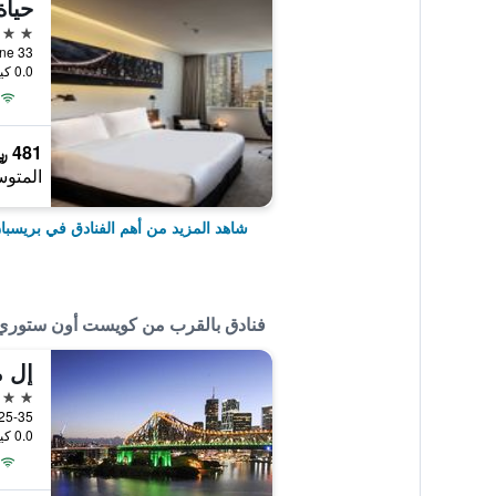
حياة
5 نجوم
33 Burnett Lane, بريسبان, QLD, أستراليا
0.0 كيلومتر عن وسط المدينة
481 ﷼
المتوس
شاهد المزيد من أهم الفنادق في بريسبا
فنادق بالقرب من كويست أون ستوري 
إل م
3 نجوم
25-35 Rotherham Street, بريسبان, QLD, أسترا
0.0 كيلومتر عن وسط المدينة