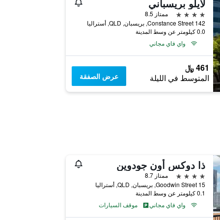
لايلو بريسباني
4 نجوم
ممتاز 8.5
142 Constance Street, بريسبان, QLD, أستراليا
0.0 كيلومتر عن وسط المدينة
واي فاي مجاني
461 ﷼
عرض الصفقة
المتوسط في الليلة
ذا دوكس أون جودوين
4 نجوم
ممتاز 8.7
15 Goodwin Street, بريسبان, QLD, أستراليا
0.1 كيلومتر عن وسط المدينة
واي فاي مجاني
موقف السيارات