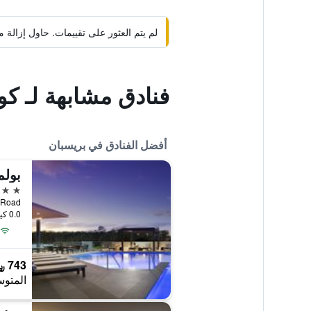
لم يتم العثور على تقييمات. حاول إزال
فنادق مشابهة لـ ك
أفضل الفنادق في بريسبان
بولم
5 نجوم
ryandra Road
0.0 كيلومتر عن وسط المدينة
743 ﷼
المتوس