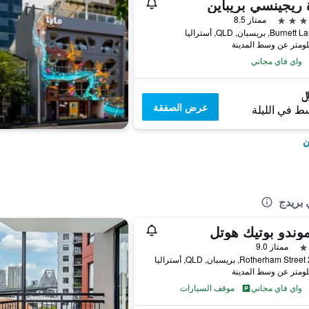
 ريجينسي بريباين
ممتاز 8.5
واي فاي مجاني
عرض الصفقة
ط في الليلة
ن
بريدج
وندو بوتيك هوتل
ممتاز 9.0
ليا
واي فاي مجاني
موقف السيارات