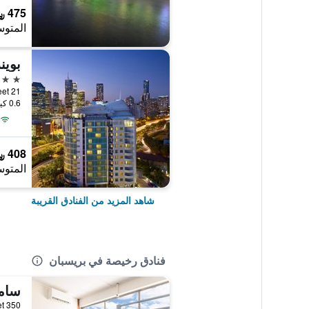
475 ﷼
المتوس
بوين
4 نجوم
21 Lambert Street, بريسبان, QLD, أستراليا
0.6 كيلومتر عن وسط المدينة
408 ﷼
المتوس
شاهد المزيد من الفنادق القريبة
فنادق رخيصة في بريسبان
350 Upper Roma Street, بريسبان, QLD, أستراليا