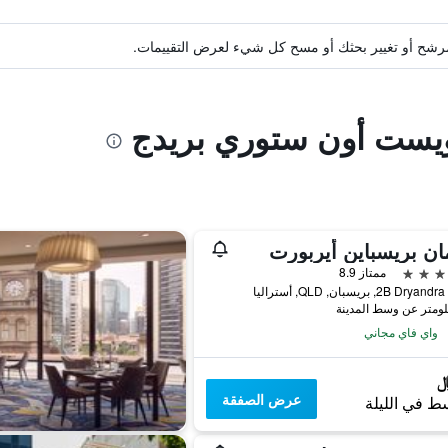
ة مرشح أو تغيير بحثك أو مسح كل شيء لعرض التقييمات.
ويست أون ستوري بريدج
ان بريسباين أيربورت
ممتاز 8.9
2B D, بريسبان, QLD, أستراليا
واي فاي مجاني
عرض الصفقة
ط في الليلة