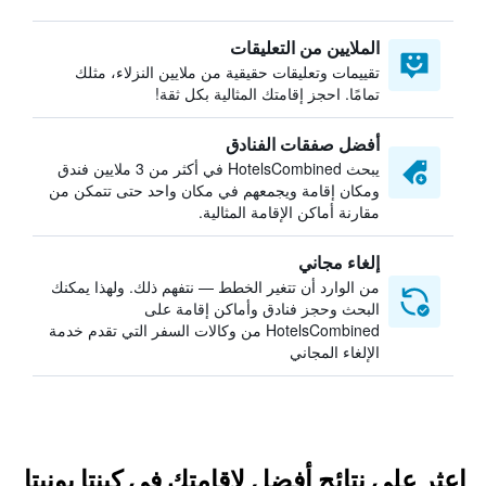
الملايين من التعليقات
تقييمات وتعليقات حقيقية من ملايين النزلاء، مثلك
تمامًا. احجز إقامتك المثالية بكل ثقة!
أفضل صفقات الفنادق
يبحث HotelsCombined في أكثر من 3 ملايين فندق
ومكان إقامة ويجمعهم في مكان واحد حتى تتمكن من
مقارنة أماكن الإقامة المثالية.
إلغاء مجاني
من الوارد أن تتغير الخطط — نتفهم ذلك. ولهذا يمكنك
البحث وحجز فنادق وأماكن إقامة على
HotelsCombined من وكالات السفر التي تقدم خدمة
الإلغاء المجاني
اعثر على نتائج أفضل لإقامتك في كينتا بونيتا