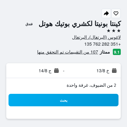
كينتا بونيتا لكشري بوتيك هوتل
فندق
3 نجوم
لاغوس (البرتغال)، البرتغال
+351 282 762 135
ممتاز
107 من التقييمات تم التحقق منها
9.1
خ 13/8
-
ج 14/8
2 من الضيوف، غرفة واحدة
بحث