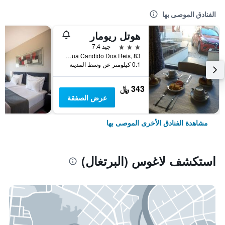
الفنادق الموصى بها
هوتل ريومار
3 نجوم
جيد 7.4
Rua Candido Dos Reis, 83, لاغوس (البرتغال), منطقة فارو, البرتغال
0.1 كيلومتر عن وسط المدينة
343 ﷼
عرض الصفقة
مشاهدة الفنادق الأخرى الموصى بها
استكشف لاغوس (البرتغال)