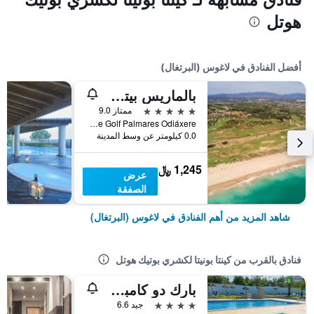
هوتل
أفضل الفنادق في لاغوس (البرتغال)
بالماريس بيتش هاوس هوتل - لدالتس فريندلي
5 نجوم
ممتاز 9.0
Campo de Golf Palmares Odiáxere, لاغوس (البرتغال), منطقة فارو, البرتغال
0.0 كيلومتر عن وسط المدينة
1,245 ﷼
عرض
الصفقة
شاهد المزيد من أهم الفنادق في لاغوس (البرتغال)
فنادق بالقرب من كينتا بونيتا لكشري بوتيك هوتل
بارك دو كامبسمو أوربيتور فالفيرد
4 نجوم
جيد 6.6