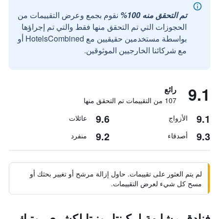
تم التحقق منه 100%
نقوم بجمع وعرض التقييمات من
الحجوزات التي تم التحقق منها فقط والتي تم إجراؤها
بواسطة مستخدمين حقيقيين مع HotelsCombined أو
مع شركائنا الخارجيين الموثوقين.
9.1
رائع
107 من التقييمات تم التحقق منها
9.6
9.1
الأزواج
عائلات
9.2
9.3
أصدقاء
منفرد
لم يتم العثور على تقييمات. حاول إزالة مرشح أو تغيير بحثك أو
مسح كل شيء لعرض التقييمات.
فنادق مشابهة لـ كينتا بونيتا لكشري بوتيك