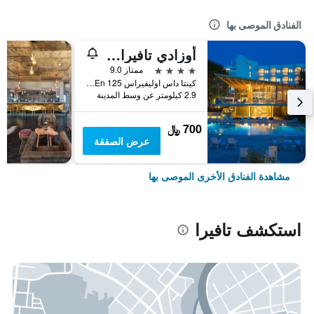
الفنادق الموصى بها
أوزادي تافيرا هوتل
4 نجوم
ممتاز 9.0
كينتا داس اوليفيراس En 125, تافيرا, منطقة فارو, البرتغال
2.9 كيلومتر عن وسط المدينة
700 ﷼
عرض الصفقة
مشاهدة الفنادق الأخرى الموصى بها
استكشف تافيرا