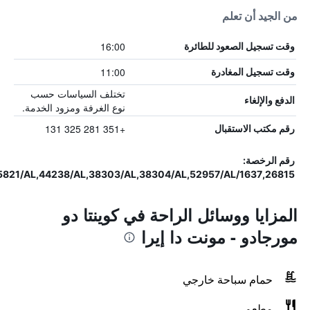
من الجيد أن تعلم
16:00
وقت تسجيل الصعود للطائرة
11:00
وقت تسجيل المغادرة
تختلف السياسات حسب
الدفع والإلغاء
نوع الغرفة ومزود الخدمة.
+351 281 325 131
رقم مكتب الاستقبال
رقم الرخصة:
1637,26815/AL,26817/AL,26830/AL,25682/AL,38252/AL,25679/AL,52962/AL,38251/AL,26831/AL,53039/AL,25827/AL,44177/AL,53004/AL,44171/AL,25817/AL,52982/AL,25821/AL,44238/AL,38303/AL,38304/AL,52957/AL
المزايا ووسائل الراحة في كوينتا دو
مورجادو - مونت دا إيرا
حمام سباحة خارجي
مطعم