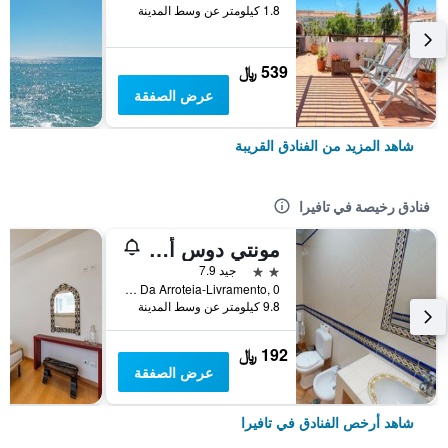
1.8 كيلومتر عن وسط المدينة
539 ﷼
عرض الصفقة
شاهد المزيد من الفنادق القريبة
فنادق رخيصة في تافيرا
مونتي دوس أفوس فيليدج - يسمح باصحاب الحيوانات الأليفة
2 نجمتين
جيد 7.9
Sitio Da Arroteia-Livramento, 0, تافيرا, منطقة فارو, البرتغال
9.8 كيلومتر عن وسط المدينة
192 ﷼
عرض الصفقة
شاهد أرخص الفنادق في تافيرا