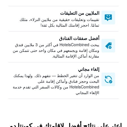
الملايين من التعليقات
تقييمات وتعليقات حقيقية من ملايين النزلاء، مثلك
تمامًا. احجز إقامتك المثالية بكل ثقة!
أفضل صفقات الفنادق
يبحث HotelsCombined في أكثر من 3 ملايين فندق
ومكان إقامة ويجمعهم في مكان واحد حتى تتمكن من
مقارنة أماكن الإقامة المثالية.
إلغاء مجاني
من الوارد أن تتغير الخطط — نتفهم ذلك. ولهذا يمكنك
البحث وحجز فنادق وأماكن إقامة على
HotelsCombined من وكالات السفر التي تقدم خدمة
الإلغاء المجاني
اعثر على نتائج أفضل لإقامتك في كوينتا دو