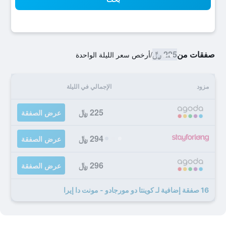
صفقات من
225 ﷼
/
أرخص سعر الليلة الواحدة
مزود
الإجمالي في الليلة
225 ﷼
عرض الصفقة
294 ﷼
عرض الصفقة
296 ﷼
عرض الصفقة
16 صفقة إضافية لـ كوينتا دو مورجادو - مونت دا إيرا