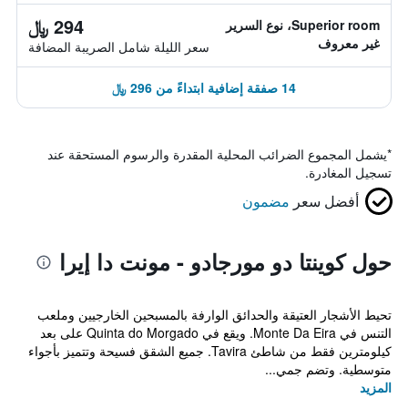
294 ﷼
Superior room، نوع السرير
غير معروف
سعر الليلة شامل الصريبة المضافة
14 صفقة إضافية ابتداءً من 296 ﷼
*
يشمل المجموع الضرائب المحلية المقدرة والرسوم المستحقة عند
تسجيل المغادرة.
أفضل سعر
مضمون
حول كوينتا دو مورجادو - مونت دا إيرا
تحيط الأشجار العتيقة والحدائق الوارفة بالمسبحين الخارجيين وملعب
التنس في Monte Da Eira. ويقع في Quinta do Morgado على بعد
كيلومترين فقط من شاطئ Tavira. جميع الشقق فسيحة وتتميز بأجواء
متوسطية. وتضم جمي...
المزيد