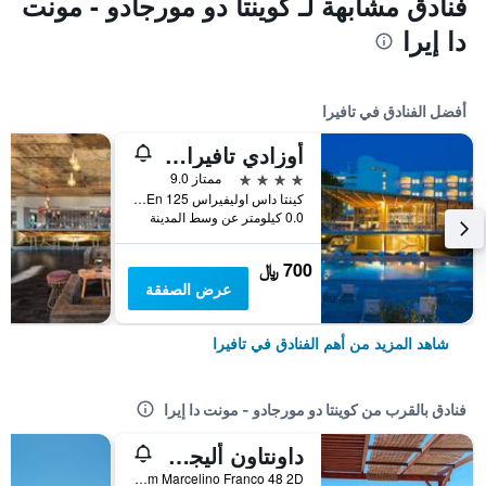
فنادق مشابهة لـ كوينتا دو مورجادو - مونت
دا إيرا
أفضل الفنادق في تافيرا
أوزادي تافيرا هوتل
4 نجوم
ممتاز 9.0
كينتا داس اوليفيراس En 125, تافيرا, منطقة فارو, البرتغال
0.0 كيلومتر عن وسط المدينة
700 ﷼
عرض الصفقة
شاهد المزيد من أهم الفنادق في تافيرا
فنادق بالقرب من كوينتا دو مورجادو - مونت دا إيرا
داونتاون أليجريا بي آند بي
Rua Dom Marcelino Franco 48 2D, تافيرا, منطقة فارو, البرتغال