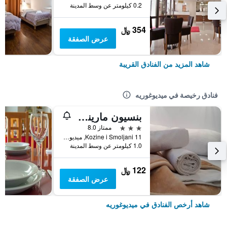
0.2 كيلومتر عن وسط المدينة
354 ﷼
عرض الصفقة
شاهد المزيد من الفنادق القريبة
فنادق رخيصة في ميديوغوريه
بنسيون مارينكو كوزينا - ميدجوجري
3 نجوم
ممتاز 8.0
Kozine i Smoljani 11, ميديوغوريه, البوسنة والهرسك
1.0 كيلومتر عن وسط المدينة
122 ﷼
عرض الصفقة
شاهد أرخص الفنادق في ميديوغوريه