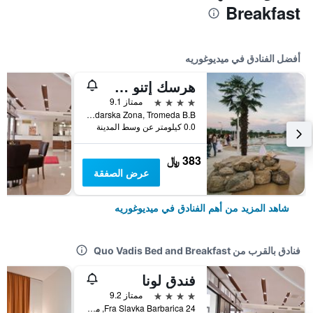
Breakfast
أفضل الفنادق في ميديوغوريه
هرسك إتنو سيلو ميدوغوريي
4 نجوم
ممتاز 9.1
Gospodarska Zona, Tromeda B.B., ميديوغوريه, البوسنة والهرسك
0.0 كيلومتر عن وسط المدينة
383 ﷼
عرض الصفقة
شاهد المزيد من أهم الفنادق في ميديوغوريه
فنادق بالقرب من Quo Vadis Bed and Breakfast
فندق لونا
4 نجوم
ممتاز 9.2
Fra Slavka Barbarica 24, ميديوغوريه, البوسنة والهرسك