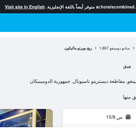
ar.hotelscombined
متوفر أيضاً باللغة الإنجليزية.
Visit site in English
سانتو دومينغو
1,867
ريج بويرتو ماليكون
فندق
س 15/8