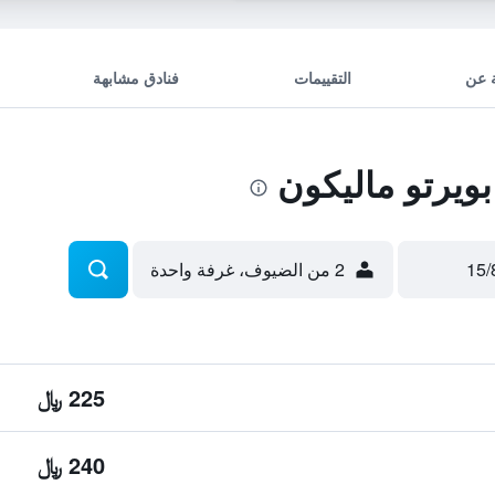
 عن
التقييمات
فنادق مشابهة
يرتو ماليكون
2 من الضيوف، غرفة واحدة
225 ﷼
240 ﷼