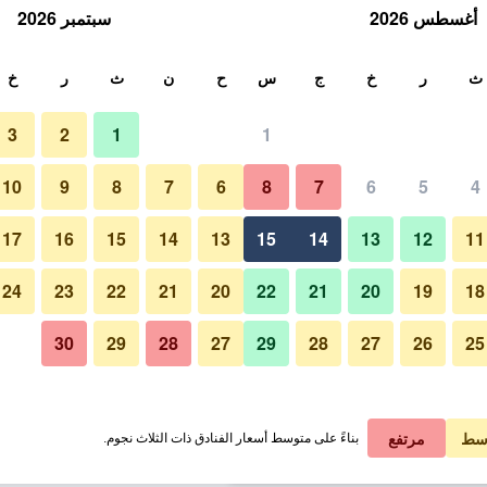
أغسطس 2026
سبتمبر 2026
ث
ث
ر
خ
ج
س
ح
ن
ث
ر
خ
3
2
1
1
لة الواحدة
10
9
8
7
6
8
7
6
5
4
آخر
لي في الليلة
17
16
15
14
13
15
14
13
12
11
 ﷼
عرض الصفقة
24
23
22
21
20
22
21
20
19
18
30
29
28
27
29
28
27
26
25
صور لـ ريج بويرتو ماليكون
 ﷼
عرض الصفقة
 ﷼
عرض الصفقة
سط
مرتفع
بناءً على متوسط أسعار الفنادق ذات الثلاث نجوم.