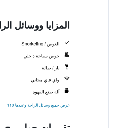
المزايا ووسائل الر
الغوص / Snorkeling
حوض سباحة داخلي
بار / صالة
واي فاي مجاني
آلة صنع القهوة
عرض جميع وسائل الراحة وعددها 118
تقييمات حول ريج ب