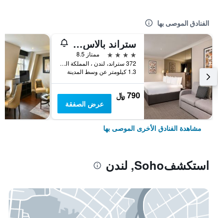
الفنادق الموصى بها
ستراند بالاس هوتل
4 نجوم
ممتاز 8.5
372 ستراند، لندن ، المملكة المتحدة, لندن, المملكة المتحدة
1.3 كيلومتر عن وسط المدينة
790 ﷼
عرض الصفقة
مشاهدة الفنادق الأخرى الموصى بها
استكشفSoho, لندن