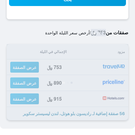
صفقات من
753 ﷼
/
أرخص سعر الليلة الواحدة
مزود
الإجمالي في الليلة
753 ﷼
عرض الصفقة
890 ﷼
عرض الصفقة
915 ﷼
عرض الصفقة
56 صفقة إضافية لـ راديسون بلو هوتل، لندن ليسيستر سكوير