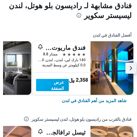
فنادق مشابهة لـ راديسون بلو هوتل، لندن
ليسيستر سكوير
أفضل الفنادق في لندن
فندق ماريوت لندن بارك لاين
5 نجوم
ممتاز 8.8
140 بارك لين، لندن،, لندن, المملكة المتحدة
0.0 كيلومتر عن وسط المدينة
2,358 ﷼
عرض
الصفقة
شاهد المزيد من أهم الفنادق في لندن
فنادق بالقرب من راديسون بلو هوتل، لندن ليسيستر سكوير
ثيسل ترافالجار - ليسيستر سكوير