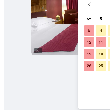
ج
س
5
4
12
11
1/32
غرفة نوم
19
18
26
25