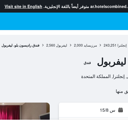
ar.hotelscombined
متوفر أيضاً باللغة الإنجليزية.
Visit site in English
إنجلترا
243,251
مرزيسايد
2,000
ليفربول
2,560
فندق راديسون بلو، ليفربول
ليفربول
فندق
س 15/8