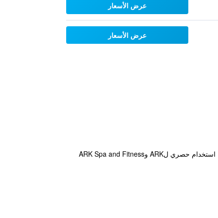
عرض الأسعار
عرض الأسعار
يوفر هذا الفندق سرعة الوصول إلى المواقع السياحية الرائعة كونه يتمتع بموقعه الوسطي في مدينة ليفربول. ويتوفر للنزلاء استخدام حصري لARK وARK Spa and Fitness