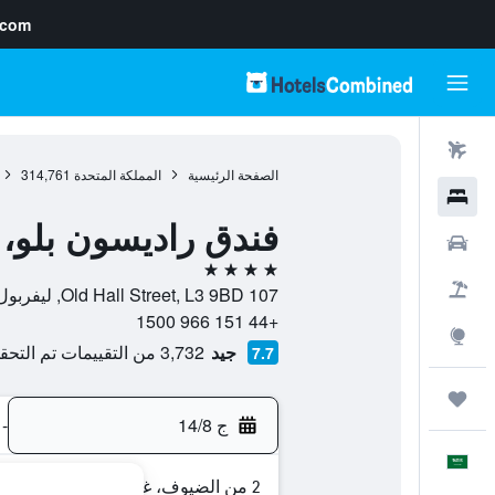
.com
رحلات طيران
الصفحة الرئيسية
المملكة المتحدة
314,761
فنادق
فندق راديسون بلو، 
سيارات
4 نجوم
حزم العروض
107 Old Hall Street, L3 9BD, ليفربول, إنجلترا, المملكة المتحدة
+44 151 966 1500
استكشاف
جيد
3,732 من التقييمات تم التحقق منها
7.7
رحلات
ج 14/8
-
العَرَبِيَّة
2 من الضيوف، غرفة واحدة