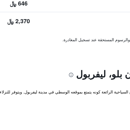
646 ﷼
2,370 ﷼
والرسوم المستحقة عند تسجيل المغادرة.
بلو، ليفربول