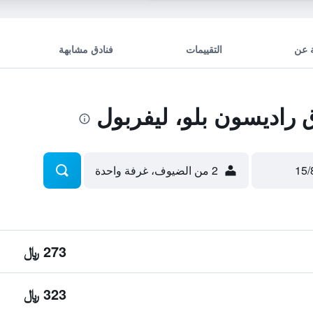
 عن
التقييمات
فنادق مشابهة
راديسون بلو، ليفربول
2 من الضيوف، غرفة واحدة
273 ﷼
323 ﷼