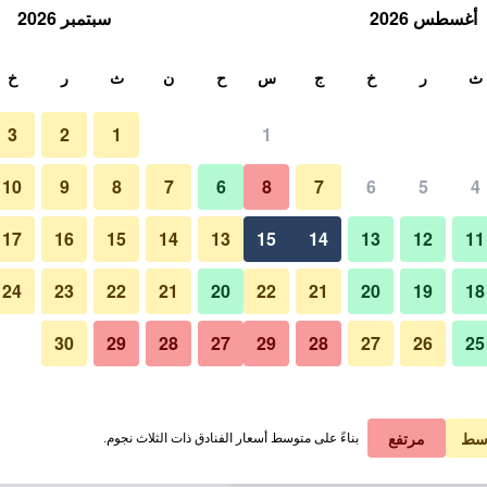
أغسطس 2026
سبتمبر 2026
ث
ث
ر
خ
ج
س
ح
ن
ث
ر
خ
3
2
1
1
لة الواحدة
10
9
8
7
6
8
7
6
5
4
غرفة نوم
لي في الليلة
17
16
15
14
13
15
14
13
12
11
 ﷼
عرض الصفقة
24
23
22
21
20
22
21
20
19
18
30
29
28
27
29
28
27
26
25
صور لـ فندق راديسون بلو، ليفربول
 ﷼
عرض الصفقة
 ﷼
عرض الصفقة
سط
مرتفع
بناءً على متوسط أسعار الفنادق ذات الثلاث نجوم.