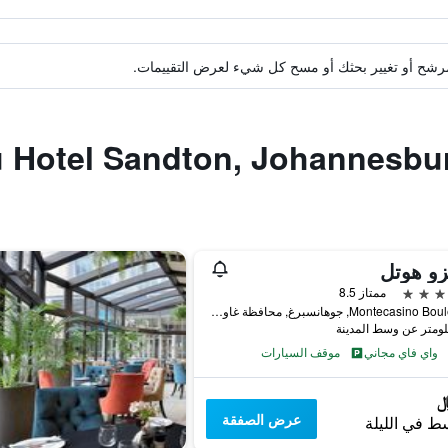
ة مرشح أو تغيير بحثك أو مسح كل شيء لعرض التقييمات.
تزو هوتل
ممتاز 8.5
Montecasino Boulevard, جوهانسبرغ, محافظة غاوتينج, جنوب أفريقيا
واي فاي مجاني
موقف السيارات
عرض الصفقة
ط في الليلة