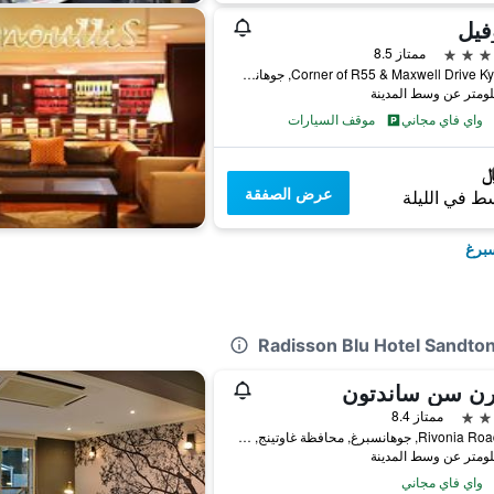
فيل
ممتاز 8.5
Corner of R55 & Maxwell Drive Kyalami, جوهانسبرغ, محافظة غاوتينج, جنوب أفريقيا
واي فاي مجاني
موقف السيارات
عرض الصفقة
ط في الليلة
سبرغ
ن سن ساندتون
ممتاز 8.4
123 Rivonia Road, جوهانسبرغ, محافظة غاوتينج, جنوب أفريقيا
واي فاي مجاني