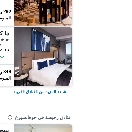
292 ﷼
المتوس
ذا ك
5 نجوم
0.3 كيلومتر عن وسط المدينة
346 ﷼
المتوس
شاهد المزيد من الفنادق القريبة
فنادق رخيصة في جوهانسبرغ
بيت 