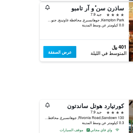
ساذرن سن ٔو آر تامبو
4 نجوم
جيد 7.9
Kempton Park, جوهانسبرغ, محافظة غاوتينج, جنوب أفريقيا
0.0 كيلومتر عن وسط المدينة
401 ﷼
عرض الصفقة
المتوسط في الليلة
كورتيارد هوتل ساندتون
4 نجوم
جيد 7.9
130 Rivonia Road,Sandown, جوهانسبرغ, محافظة غاوتينج, جنوب أفريقيا
0.3 كيلومتر عن وسط المدينة
واي فاي مجاني
موقف السيارات