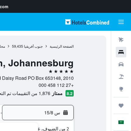
.com
رحلات طيران
الصفحة الرئيسية
جنوب أفريقيا
59,435
محا
فنادق
n, Johannesburg
سيارات
5 نجوم
حزم العروض
Corner of Rivonia And Daisy Road PO Box 653148, 2010, جوها
+27 112 458 000
استكشاف
ممتاز
1,876 من التقييمات تم التحقق منها
8.2
رحلات
س 15/8
-
العَرَبِيَّة
2 من الضيوف، غرفة واحدة