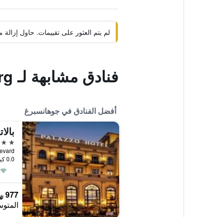
لم يتم العثور على تقييمات. حاول إزال
فنادق مشابهة لـ Radisson Blu Hotel Sandton, Johannesburg
أفضل الفنادق في جوهانسبرغ
بالا
5 نجوم
0.0 كيلومتر عن وسط المدينة
977 ﷼
المتوس