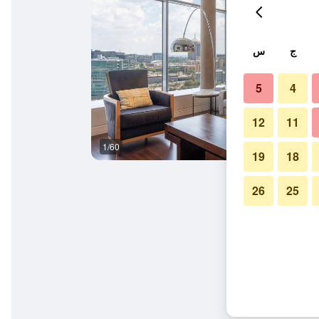
ج
س
5
4
12
11
1/60
حوض السباحة
19
18
26
25