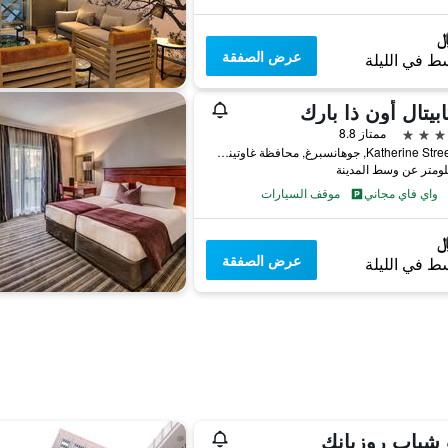
عرض الصفقة
ط في الليلة
ابيتال أون ذا بارك
ممتاز 8.8
101 Katherine Street, جوهانسبرغ, محافظة غاوتينج, جنوب أفريقيا
واي فاي مجاني
موقف السيارات
عرض الصفقة
ط في الليلة
شباب روزبانك