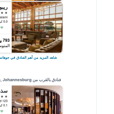
ريبو
5 نجوم
0.0 كيلومتر عن وسط المدينة
793 ﷼
المتوس
شاهد المزيد من أهم الفنادق في جوهان
فنادق بالقرب من Radisson Blu Hotel Sandton, Johannesburg
سذر
4 نجوم
0.1 كيلومتر عن وسط المدينة