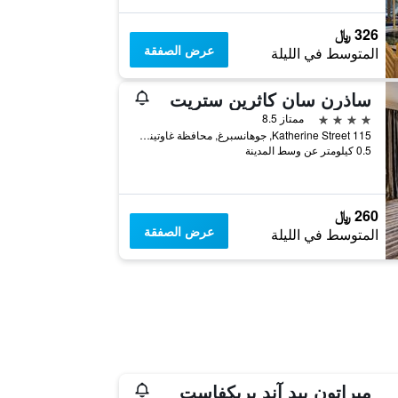
326 ﷼
عرض الصفقة
المتوسط في الليلة
ساذرن سان كاثرين ستريت
4 نجوم
ممتاز 8.5
115 Katherine Street, جوهانسبرغ, محافظة غاوتينج, جنوب أفريقيا
0.5 كيلومتر عن وسط المدينة
260 ﷼
عرض الصفقة
المتوسط في الليلة
ميراتون بيد آند بريكفاست