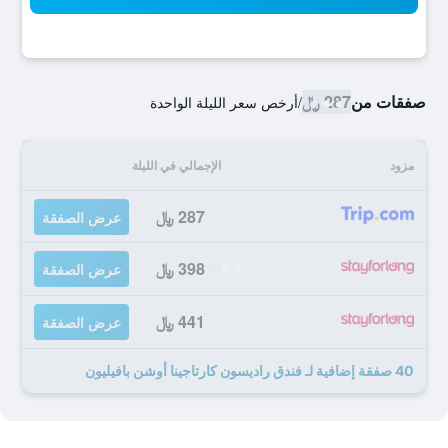
صفقات من
287 ﷼
/
أرخص سعر الليلة الواحدة
مزود
الإجمالي في الليلة
287 ﷼
عرض الصفقة
398 ﷼
عرض الصفقة
441 ﷼
عرض الصفقة
40 صفقة إضافية لـ فندق راديسون كارتاجينا أوشن بافيليون