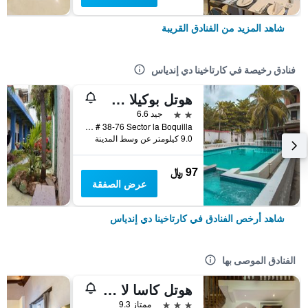
شاهد المزيد من الفنادق القريبة
فنادق رخيصة في كارتاخينا دي إندياس
هوتل بوكيلا سويتس
2 نجمتين
جيد 6.6
Cra 9 # 38-76 Sector la Boquilla, كارتاخينا دي إندياس, كولومبيا
9.0 كيلومتر عن وسط المدينة
97 ﷼
عرض الصفقة
شاهد أرخص الفنادق في كارتاخينا دي إندياس
الفنادق الموصى بها
هوتل كاسا لا في باي بيسبوك كولومبيا
3 نجوم
ممتاز 9.3