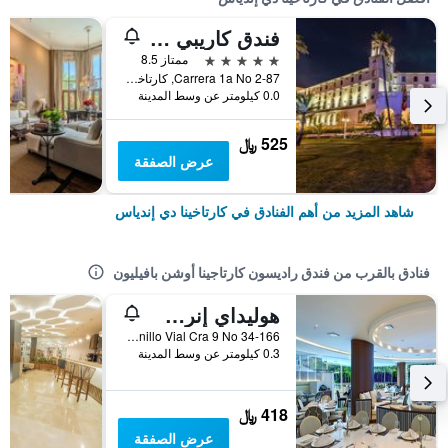
فندق كاريبي باي فاراندا جراند، وهو عضو في مجموعة راديسون إندفيدوالز
5 نجوم
ممتاز 8.5
Carrera 1a No 2-87, كارتاخينا دي إندياس, كولومبيا
0.0 كيلومتر عن وسط المدينة
525 ﷼
عرض الصفقة
شاهد المزيد من أهم الفنادق في كارتاخينا دي إندياس
فنادق بالقرب من فندق راديسون كارتاجينا أوشن بافيليون
هوليداي إنرس كمرت آ يٕنيٓ اميو ار و سب باي آيتش جي
Anillo Vial Cra 9 No 34-166, كارتاخينا دي إندياس, كولومبيا
0.3 كيلومتر عن وسط المدينة
418 ﷼
عرض الصفقة