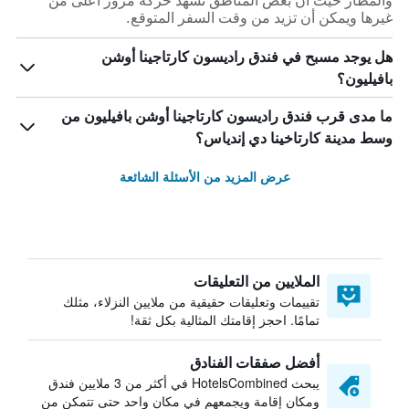
والمطار حيث أن بعض المناطق تشهد حركة مرور أعلى من
غيرها ويمكن أن تزيد من وقت السفر المتوقع.
هل يوجد مسبح في فندق راديسون كارتاجينا أوشن
بافيليون؟
ما مدى قرب فندق راديسون كارتاجينا أوشن بافيليون من
وسط مدينة كارتاخينا دي إندياس؟
عرض المزيد من الأسئلة الشائعة
الملايين من التعليقات
تقييمات وتعليقات حقيقية من ملايين النزلاء، مثلك
تمامًا. احجز إقامتك المثالية بكل ثقة!
أفضل صفقات الفنادق
يبحث HotelsCombined في أكثر من 3 ملايين فندق
ومكان إقامة ويجمعهم في مكان واحد حتى تتمكن من