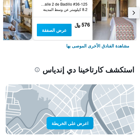
Calle 2 de Badillo #36-125, كارتاخينا دي إندياس, كولومبيا
8.2 كيلومتر عن وسط المدينة
576 ﷼
عرض الصفقة
مشاهدة الفنادق الأخرى الموصى بها
استكشف كارتاخينا دي إندياس
اعرض على الخريطة