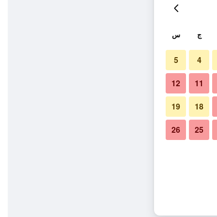
ج
س
5
4
12
11
19
18
26
25