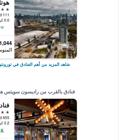
5 نجوم
111 Princes' Boulevard, تورونتو, ON, كندا
0.0 كيلومتر عن وسط المدينة
1,044 ﷼
المتوس
شاهد المزيد من أهم الفنادق في تورونتو
فنادق بالقرب من راديسون سويتس هوت
4 نجوم
655 Dixon Road, تورونتو, ON, كندا
0.2 كيلومتر عن وسط المدينة