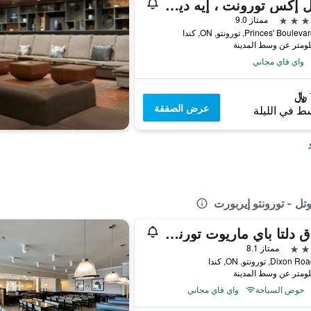
هوتل إكس تورونت ، إيه ديستينيشن باي حياة هوتل
ممتاز 9.0
واي فاي مجاني
عرض الصفقة
ط في الليلة
ل - تورونتو إيربورت
فنادق دلتا باي ماريوت تورنتو إيربورت آند كونفرينس سنتر
ممتاز 8.1
حوض السباحة
واي فاي مجاني