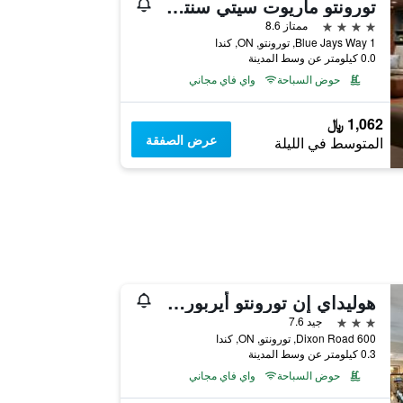
تورونتو ماريوت سيتي سنتر هوتل
4 نجوم
ممتاز 8.6
1 Blue Jays Way, تورونتو, ON, كندا
0.0 كيلومتر عن وسط المدينة
حوض السباحة
واي فاي مجاني
1,062 ﷼
عرض الصفقة
المتوسط في الليلة
هوليداي إن تورونتو أيربورت إيست باي آيتش جي
3 نجوم
جيد 7.6
600 Dixon Road, تورونتو, ON, كندا
0.3 كيلومتر عن وسط المدينة
حوض السباحة
واي فاي مجاني