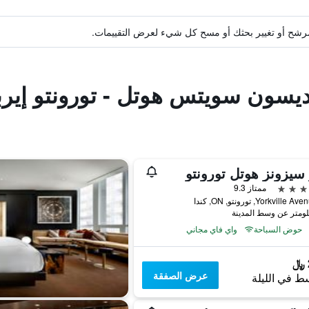
ة مرشح أو تغيير بحثك أو مسح كل شيء لعرض التقييمات.
اديسون سويتس هوتل - تورونتو إير
سيزونز هوتل تورونتو
ممتاز 9.3
حوض السباحة
واي فاي مجاني
عرض الصفقة
ط في الليلة