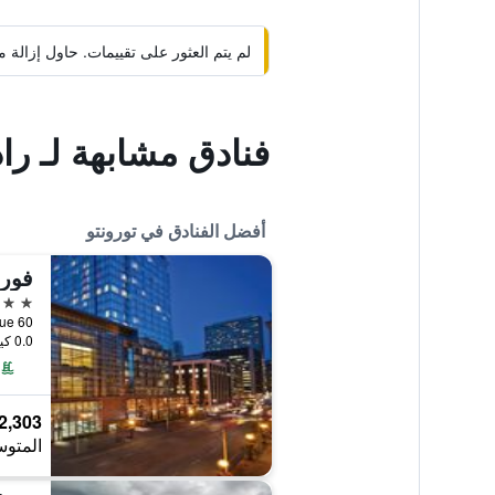
لم يتم العثور على تقييمات. حاول إزال
فنادق مشابهة لـ ر
أفضل الفنادق في تورونتو
فور 
5 نجوم
60 Yorkville Avenue, تورونتو, ON, كندا
0.0 كيلومتر عن وسط المدينة
2,303 ﷼
المتوس