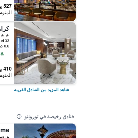
527 ﷼
المتوس
كراو
4 نجوم
33 Carlson Court, تورونتو, ON, كندا
0.6 كيلومتر عن وسط المدينة
410 ﷼
المتوس
شاهد المزيد من الفنادق القريبة
فنادق رخيصة في تورونتو
تورونتو, ON, 