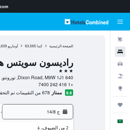
.com
رحلات طيران
الصفحة الرئيسية
كندا
63,565
أونتاريو
,639
فنادق
راديسون سويتس هوت
سيارات
3 نجوم
حزم العروض
640 Dixon Road, M9W 1J1, تورونتو, أونتاريو, كندا
+1 416 242 7400
استكشاف
ممتاز
678 من التقييمات تم التحقق منها
8.6
رحلات
ج 14/8
-
العَرَبِيَّة
2 من الضيوف، غرفة واحدة