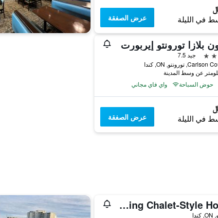
عرض الصفقة
ط في الليلة
ن بلازا تورونتو إيربورت
جيد 7.5
حوض السباحة
واي فاي مجاني
عرض الصفقة
ط في الليلة
Homestay - A Stunning Chalet-Style Home
كندا