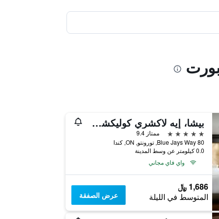
بورت
بيشا، إيه لاكشري كوليكشن هوتل تورونتو
5 نجوم
ممتاز 9.4
80 Blue Jays Way, تورونتو, ON, كندا
0.0 كيلومتر عن وسط المدينة
واي فاي مجاني
1,686 ﷼
عرض الصفقة
المتوسط في الليلة