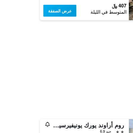
407 ﷼
عرض الصفقة
المتوسط في الليلة
روم أراوند يورك يونيفيرسيتي سوبواي
2 نجمتين
جيد 6.9