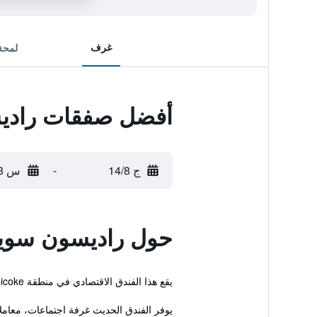
غرف
لمحة
أفضل صفقات راديس
ج 14/8
-
س 15/8
حول راديسون سويت
يقع هذا الفندق الاقتصادي في منطقة Etobicoke تورونتو على بعد مسافة قصيرة مشياً من Toronto Congress Centre. كما يتوفر أيضاً ملاعب تنس خارجية ومسبح.
يوفر الفندق الحديث غرفة اجتماعات، معاملا