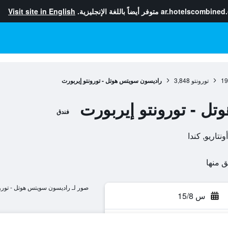
ar.hotelscombined
متوفر أيضاً باللغة الإنجليزية.
Visit site in English
19
تورونتو
3,848
راديسون سويتس هوتل - تورونتو إيربورت
ل - تورونتو إيربورت
فندق
صور لـ راديسون سويتس هوتل - تورون
س 15/8