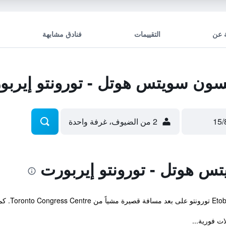
 عن
التقييمات
فنادق مشابهة
ون سويتس هوتل - تورونتو إيربو
2 من الضيوف، غرفة واحدة
س هوتل - تورونتو إيربورت
ت فورية...