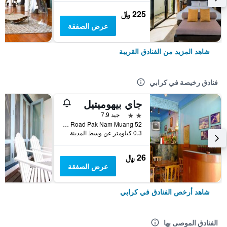
225 ﷼
عرض الصفقة
شاهد المزيد من الفنادق القريبة
فنادق رخيصة في كرابي
جاي بيهوميتيل
2 نجمتين
جيد 7.9
52 Soi 5 Maharat Road Pak Nam Muang, كرابي, تايلاند
0.3 كيلومتر عن وسط المدينة
26 ﷼
عرض الصفقة
شاهد أرخص الفنادق في كرابي
الفنادق الموصى بها