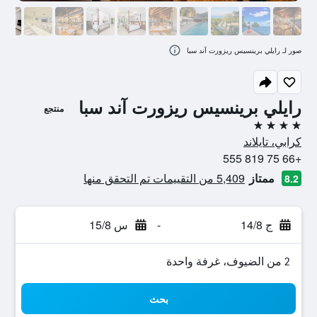
صور لـ رايلي برينسيس ريزورت آند سبا
رايلي برينسيس ريزورت آند سبا
منتجع
4 نجوم
كرابي، تايلاند
+66 75 819 555
ممتاز
5,409 من التقييمات تم التحقق منها
8.2
ج 14/8
-
س 15/8
2 من الضيوف، غرفة واحدة
بحث