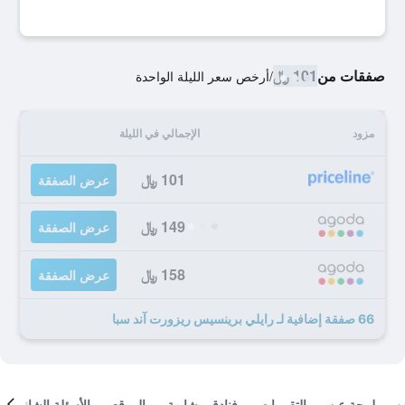
صفقات من
101 ﷼
/
أرخص سعر الليلة الواحدة
مزود
الإجمالي في الليلة
101 ﷼
عرض الصفقة
149 ﷼
عرض الصفقة
158 ﷼
عرض الصفقة
66 صفقة إضافية لـ رايلي برينسيس ريزورت آند سبا
لمحة عن
التقييمات
فنادق مشابهة
الموقع
الأسئلة الشائعة