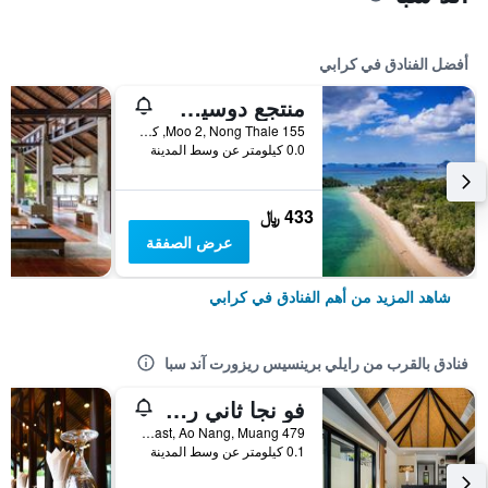
أفضل الفنادق في كرابي
منتجع دوسيت ثاني كرابي بيتش
155 Moo 2, Nong Thale, كرابي, تايلاند
0.0 كيلومتر عن وسط المدينة
433 ﷼
عرض الصفقة
شاهد المزيد من أهم الفنادق في كرابي
فنادق بالقرب من رايلي برينسيس ريزورت آند سبا
فو نجا ثاني ريزورت آند فيلاس رايلاي
479 Moo 2, Railay East, Ao Nang, Muang, كرابي, تايلاند
0.1 كيلومتر عن وسط المدينة