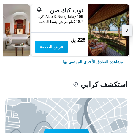
توب كيك صن سيت بيتش ريزورت
109 Moo 3, Nong Talay, كرابي, تايلاند
18.7 كيلومتر عن وسط المدينة
225 ﷼
عرض الصفقة
مشاهدة الفنادق الأخرى الموصى بها
استكشف كرابي