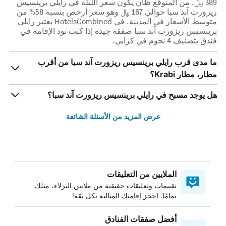
389 ﷼. من المتوقع ظان يكون سعر الليلة في رايلي برينسيس
ريزورت آند سبا حوالي 167 ﷼ وهو سعر أرخص بنسبة 58% من
متوسط الأسعار في المدينة. في HotelsCombined يعتبر رايلي
برينسيس ريزورت آند سبا صفقة جيدة إذا كنت تود الإقامة في
فندق بتصنيف 4 نجوم في كرابي.
ما مدى قرب رايلي برينسيس ريزورت آند سبا من أقرب
مطار، مطار Krabi؟
هل يوجد مسبح في رايلي برينسيس ريزورت آند سبا؟
عرض المزيد من الأسئلة الشائعة
الملايين من التعليقات
تقييمات وتعليقات حقيقية من ملايين النزلاء، مثلك
تمامًا. احجز إقامتك المثالية بكل ثقة!
أفضل صفقات الفنادق