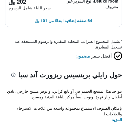
202 ﷼
Deluxe room، نوع السرير غير
معروف
سعر الليلة شامل الرسوم
64 صفقة إضافية ابتداءً من 101 ﷼
*
يشمل المجموع الضرائب المحلية المقدرة والرسوم المستحقة عند
تسجيل المغادرة.
أفضل سعر
مضمون
حول رايلي برينسيس ريزورت آند سبا
يتواجد هذا المنتجع الحميم في آو نانغ كرابي، و يوفر مسبح خارجي، نادي
أطفال وبار قهوة. ويوجد أيضاً مركز للياقة البدنية ومسبح.
بإمكان الضيوف الاستمتاع بمجموعة واسعة من علاجات الاسترخاء
والعلاجات ا...
المزيد