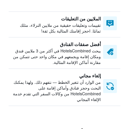
الملايين من التعليقات
تقييمات وتعليقات حقيقية من ملايين النزلاء، مثلك
تمامًا. احجز إقامتك المثالية بكل ثقة!
أفضل صفقات الفنادق
يبحث HotelsCombined في أكثر من 3 ملايين فندق
ومكان إقامة ويجمعهم في مكان واحد حتى تتمكن من
مقارنة أماكن الإقامة المثالية.
إلغاء مجاني
من الوارد أن تتغير الخطط — نتفهم ذلك. ولهذا يمكنك
البحث وحجز فنادق وأماكن إقامة على
HotelsCombined من وكالات السفر التي تقدم خدمة
الإلغاء المجاني