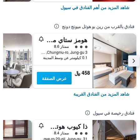
شاهد المزيد من أهم الفنادق في سيول
فنادق بالقرب من رين بو هوتل ميونج دونج
هومز ستاي ميونغدونج
تقييم فئة 3
ممتاز 8.6
3 Chungmu-ro, Jung-gu, سيول, كوريا الجنوبية
0.1 كيلومتر عن وسط المدينة
458 ﷼
عرض الصفقة
شاهد المزيد من الفنادق القريبة
فنادق رخيصة في سيول
ذا كيوب هوتل - دار ضيافة
تقييم فئة 3
ممتاز 8.4
31, Toegye-ro 20-gil, Jung-gu, سيول, كوريا الجنوبية