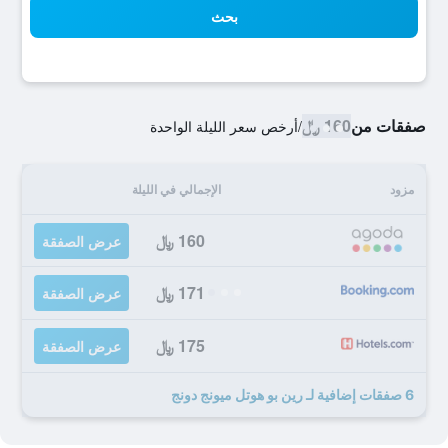
بحث
صفقات من
160 ﷼
/
أرخص سعر الليلة الواحدة
مزود
الإجمالي في الليلة
160 ﷼
عرض الصفقة
171 ﷼
عرض الصفقة
175 ﷼
عرض الصفقة
6 صفقات إضافية لـ رين بو هوتل ميونج دونج