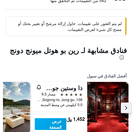
542 من التقييمات تم التحقق منها
لم يتم العثور على تقييمات. حاول إزالة مرشح أو تغيير بحثك أو
مسح كل شيء لعرض التقييمات.
فنادق مشابهة لـ رين بو هوتل ميونج دونج
أفضل الفنادق في سيول
ذا وستين جوسون سول
5 نجوم
ممتاز 9.3
106, Sogong-ro, Jung-gu, سيول, كوريا الجنوبية
0.0 كيلومتر عن وسط المدينة
1,452 ﷼
عرض
الصفقة