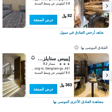
0.8 كيلومتر عن وسط المدينة
82 ﷼
عرض الصفقة
شاهد أرخص الفنادق في سيول
الفنادق الموصى بها
إيبيس ستايلز أمباسادور سيول غانغنام
3 نجوم
ممتاز 8.2
431, Samseong-ro, Gangnam-gu, سيول, كوريا الجنوبية
8.0 كيلومتر عن وسط المدينة
383 ﷼
عرض الصفقة
مشاهدة الفنادق الأخرى الموصى بها