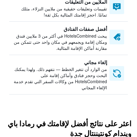
الملايين من التعليقات
تقييمات وتعليقات حقيقية من ملايين النزلاء، مثلك
تمامًا. احجز إقامتك المثالية بكل ثقة!
أفضل صفقات الفنادق
يبحث HotelsCombined في أكثر من 3 ملايين فندق
ومكان إقامة ويجمعهم في مكان واحد حتى تتمكن من
مقارنة أماكن الإقامة المثالية.
إلغاء مجاني
من الوارد أن تتغير الخطط — نتفهم ذلك. ولهذا يمكنك
البحث وحجز فنادق وأماكن إقامة على
HotelsCombined من وكالات السفر التي تقدم خدمة
الإلغاء المجاني
اعثر على نتائج أفضل لإقامتك في رمادا باي
ويندام كونتيننتال جدة