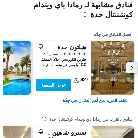
فنادق مشابهة لـ رمادا باي ويندام
كونتيننتال جدة
أفضل الفنادق في جدّة
هيلتون جدة
5 نجوم
ممتاز 8.2
طريق الكورنيش, جدّة, المملكة العربية السعودية
0.0 كيلومتر عن وسط المدينة
827 ﷼
عرض الصفقة
شاهد المزيد من أهم الفنادق في جدّة
فنادق بالقرب من رمادا باي ويندام كونتيننتال جدة
سنترو شاهين جدة من روتانا