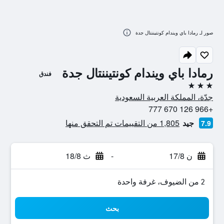
صور لـ رمادا باي ويندام كونتيننتال جدة
رمادا باي ويندام كونتيننتال جدة
فندق
3 نجوم
جدّة، المملكة العربية السعودية
+966 126 670 777
جيد
1,805 من التقييمات تم التحقق منها
7.9
ن 17/8
-
ث 18/8
2 من الضيوف، غرفة واحدة
بحث