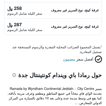
258 ﷼
غرفة كينج، نوع السرير غير معروف
سعر الليلة شامل الرسوم
287 ﷼
غرفة كينج، نوع السرير غير معروف
سعر الليلة شامل الرسوم
*
يشمل المجموع الضرائب المحلية المقدرة والرسوم المستحقة عند
تسجيل المغادرة.
أفضل سعر
مضمون
حول رمادا باي ويندام كونتيننتال جدة
يتميز Ramada by Wyndham Continental Jeddah- - City Centre
بخدمة الواي فاي مجاناً في جميع المناطق ومطعم وغرف مزينة بأناقة،
كما يقع في وسط مدينة جدة وعلى بعد 10 دقائق بالسيارة من المركز
الدولي للمعارض. ...