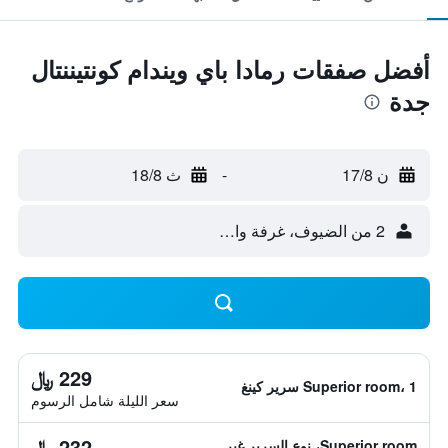
أفضل صفقات رمادا باي ويندام كونتيننتال
جدة
ن 17/8
-
ث 18/8
2 من الضيوف، غرفة واحدة
229 ﷼
Superior room، 1 سرير كينغ
سعر الليلة شامل الرسوم
232 ﷼
Superior room، نوع السرير غير