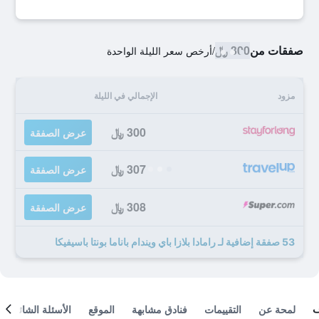
صفقات من
300 ﷼
/
أرخص سعر الليلة الواحدة
مزود
الإجمالي في الليلة
300 ﷼
عرض الصفقة
307 ﷼
عرض الصفقة
308 ﷼
عرض الصفقة
53 صفقة إضافية لـ رامادا بلازا باي ويندام باناما بونتا باسيفيكا
لمحة عن
التقييمات
فنادق مشابهة
الموقع
الأسئلة الشائعة