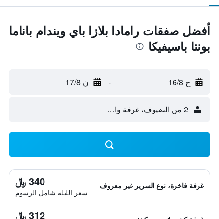
أفضل صفقات رامادا بلازا باي ويندام باناما
بونتا باسيفيكا
ح 16/8
-
ن 17/8
2 من الضيوف، غرفة واحدة
340 ﷼
غرفة فاخرة، نوع السرير غير معروف
سعر الليلة شامل الرسوم
312 ﷼