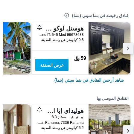
فنادق رخيصة في بنما سيتي (بنما)
هوستل لوكو كوكو لوكو
Bella Vista,Campo Alegre 10600 N 5A Consul Finl Poste 5B 05 22 51 Distr. En Mano IT. 645 Med 99678688, بنما سيتي (بنما), بنما
0.8 كيلومتر عن وسط المدينة
59 ﷼
عرض الصفقة
شاهد أرخص الفنادق في بنما سيتي (بنما)
الفنادق الموصى بها
هوليداي إنٕا ان ماس م ن ن ٓ يماي آيتش جي
3 نجوم
ممتاز 8.3
Ave. Omar Torrijos Herrera, Panama, 7336 Panama, بنما سيتي (بنما), بنما
6.2 كيلومتر عن وسط المدينة