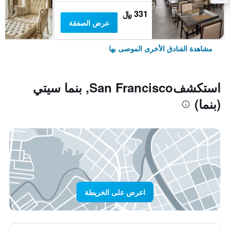
331 ﷼
عرض الصفقة
مشاهدة الفنادق الأخرى الموصى بها
استكشفSan Francisco, بنما سيتي
(بنما)
اعرض على الخريطة