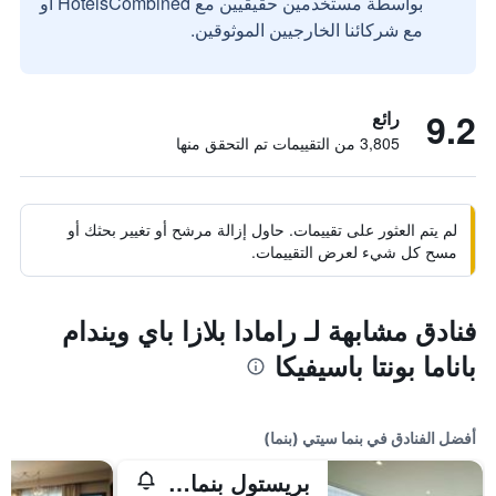
بواسطة مستخدمين حقيقيين مع HotelsCombined أو
مع شركائنا الخارجيين الموثوقين.
9.2
رائع
3,805 من التقييمات تم التحقق منها
لم يتم العثور على تقييمات. حاول إزالة مرشح أو تغيير بحثك أو
مسح كل شيء لعرض التقييمات.
فنادق مشابهة لـ رامادا بلازا باي ويندام
باناما بونتا باسيفيكا
أفضل الفنادق في بنما سيتي (بنما)
بريستول بنما، إيه ريجيستري كوليكشن هوتل