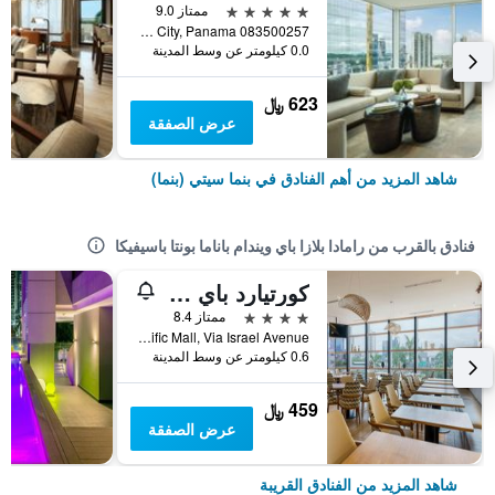
5 نجوم
ممتاز 9.0
083500257 Avenida Aquilino de la Guardia (C/ Aquilino de la Guardia) Panama City, Panama, بنما سيتي (بنما), بنما
0.0 كيلومتر عن وسط المدينة
623 ﷼
عرض الصفقة
شاهد المزيد من أهم الفنادق في بنما سيتي (بنما)
فنادق بالقرب من رامادا بلازا باي ويندام باناما بونتا باسيفيكا
كورتيارد باي ماريوت باناما مالتي بلازا مول
4 نجوم
ممتاز 8.4
Multiplaza Pacific Mall, Via Israel Avenue, بنما سيتي (بنما), بنما
0.6 كيلومتر عن وسط المدينة
459 ﷼
عرض الصفقة
شاهد المزيد من الفنادق القريبة