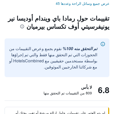
عرض جميع وسائل الراحة وعددها 45
تقييمات حول رمادا باي ويندام أوديسا نير
يونيفرسيتي أوف تكساس بيرميان
تم التحقق منه 100%
نقوم بجمع وعرض التقييمات من
الحجوزات التي تم التحقق منها فقط والتي تم إجراؤها
بواسطة مستخدمين حقيقيين مع HotelsCombined أو
مع شركائنا الخارجيين الموثوقين.
6.8
لا بأس
809 من التقييمات تم التحقق منها
لم يتم العثور على تقييمات. حاول إزالة مرشح أو تغيير بحثك أو