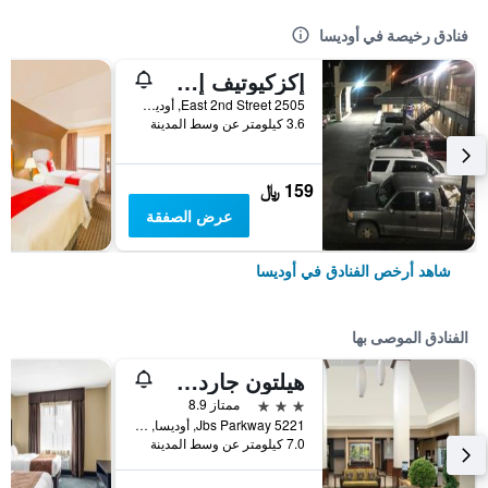
فنادق رخيصة في أوديسا
إكزكيوتيف إن أوديسا
2505 East 2nd Street, أوديسا, TX, الولايات المتحدة الأميريكية
3.6 كيلومتر عن وسط المدينة
159 ﷼
عرض الصفقة
شاهد أرخص الفنادق في أوديسا
الفنادق الموصى بها
هيلتون جاردن إن أوديسا
3 نجوم
ممتاز 8.9
5221 Jbs Parkway, أوديسا, TX, الولايات المتحدة الأميريكية
7.0 كيلومتر عن وسط المدينة