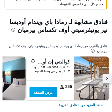
مسح كل شيء لعرض التقييمات.
فنادق مشابهة لـ رمادا باي ويندام أوديسا
نير يونيفرسيتي أوف تكساس بيرميان
فنادق بالقرب من رمادا باي ويندام أوديسا نير يونيفرسيتي أوف تكساس
بيرميان
كواليتي إن أوديسا نير يونيفيرسيتي
3071 East Business 20, أوديسا, TX, الولايات المتحدة الأميريكية
0.2 كيلومتر عن وسط المدينة
255 ﷼
عرض الصفقة
شاهد المزيد من الفنادق القريبة