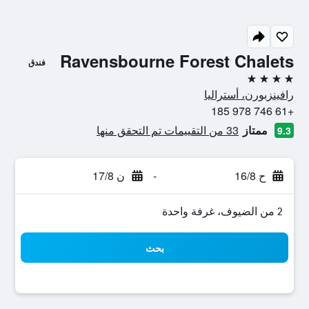
Ravensbourne Forest Chalets
فندق
4 نجوم
رافينزبورن، أستراليا
+61 746 978 185
ممتاز
33 من التقييمات تم التحقق منها
9.3
ح 16/8
-
ن 17/8
2 من الضيوف، غرفة واحدة
بحث