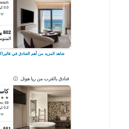
thea beach
0.0 كيلومتر عن وسط المدينة
802 ﷼
المتوس
شاهد المزيد من أهم الفنادق في فاليرا
فنادق بالقرب من ريا هوتل
4 نجوم
ktariou, 59
0.2 كيلومتر عن وسط المدينة
551 ﷼