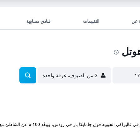
 عن
التقييمات
فنادق مشابهة
وتل
2 من الضيوف، غرفة واحدة
يتمتع فندق Rea المُدار عائليًا بموقع مركزي