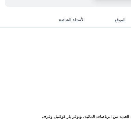
الموقع
الأسئلة الشائعة
 في فاليراكي الحيوية فوق جامايكا بار في رودس، ويبعُد 100 م عن الشاطئ مع العديد من الرياضات المائية، ويوفر بار كوكتيل وغرف