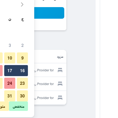
بح
ح
ن
3
2
مزود
10
9
17
16
Provider for ريا هوتل
24
23
Provider for ريا هوتل
31
30
Provider for ريا هوتل
منخفض
متو