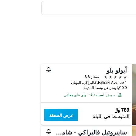
أبولو بلو
5 نجوم
ممتاز 8.8
Faliraki Avenue 1, فاليراكي, اليونان
0.0 كيلومتر عن وسط المدينة
حوض السباحة
واي فاي مجاني
789 ﷼
عرض الصفقة
المتوسط في الليلة
سايبروتيل فاليراكي - شامل جميع الخدمات