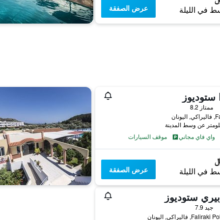
عرض الصفقة
ط في الليلة
 ستوديوز
ممتاز 8.2
اليونان
واي فاي مجاني
موقف السيارات
عرض الصفقة
ط في الليلة
يري ستوديوز
جيد 7.9
Fali, فاليراكي, اليونان