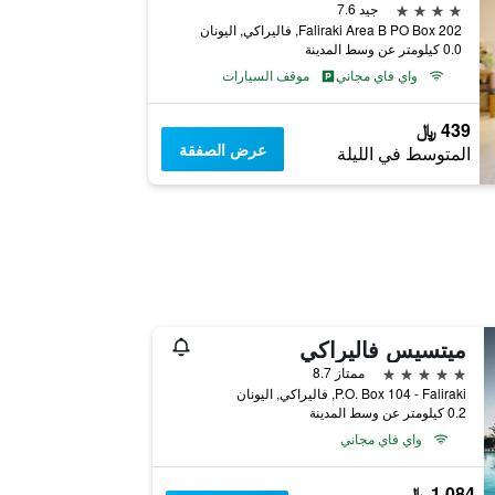
4 نجوم
جيد 7.6
Faliraki Area B PO Box 202, فاليراكي, اليونان
0.0 كيلومتر عن وسط المدينة
واي فاي مجاني
موقف السيارات
439 ﷼
عرض الصفقة
المتوسط في الليلة
ميتسيس فاليراكي
5 نجوم
ممتاز 8.7
P.O. Box 104 - Faliraki, فاليراكي, اليونان
0.2 كيلومتر عن وسط المدينة
واي فاي مجاني
1,084 ﷼