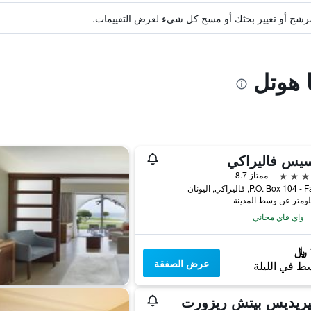
ة مرشح أو تغيير بحثك أو مسح كل شيء لعرض التقييمات.
ا هوتل
سيس فاليراكي
ممتاز 8.7
P.O. Box 104, فاليراكي, اليونان
واي فاي مجاني
عرض الصفقة
ط في الليلة
يريديس بيتش ريزورت