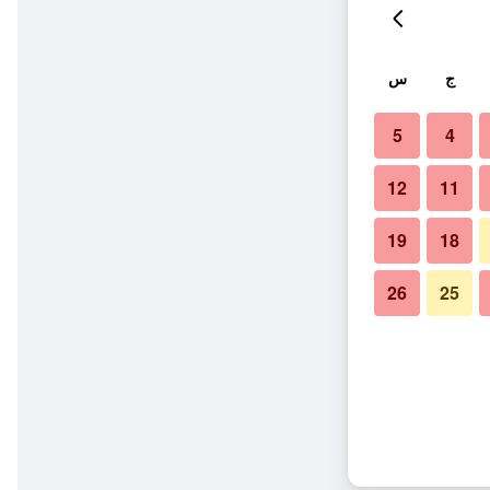
ج
س
5
4
12
11
19
18
26
25