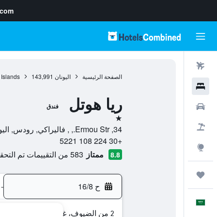
.com
رحلات طيران
الصفحة الرئيسية
اليونان
143,991
 Islands
فنادق
ريا هوتل
سيارات
فندق
نجمة واحدة
حزم العروض
34, Ermou Str., , فاليراكي, رودس, اليونان
+30 224 108 5221
استكشاف
ممتاز
583 من التقييمات تم التحقق منها
8.8
رحلات
ح 16/8
-
العَرَبِيَّة
2 من الضيوف، غرفة واحدة