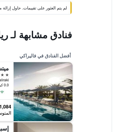
لم يتم العثور على تقييمات. حاول إزال
فنادق مشابهة لـ ري
أفضل الفنادق في فاليراكي
ميت
5 نجوم
 - Faliraki
0.0 كيلومتر عن وسط المدينة
1,084 ﷼
المتوس
إسب