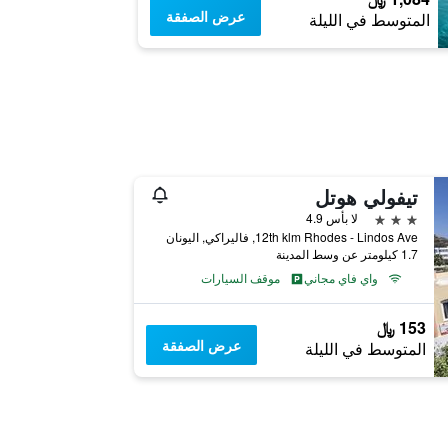
عرض الصفقة
المتوسط في الليلة
تيفولي هوتل
3 نجوم
لا بأس 4.9
12th klm Rhodes - Lindos Ave, فاليراكي, اليونان
1.7 كيلومتر عن وسط المدينة
واي فاي مجاني
موقف السيارات
153 ﷼
عرض الصفقة
المتوسط في الليلة