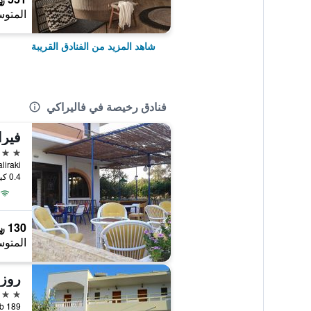
المتوس
شاهد المزيد من الفنادق القريبة
فنادق رخيصة في فاليراكي
فيرا
2 نجمتين
Faliraki, فاليراكي, 
0.4 كيلومتر عن وسط المدينة
130 ﷼
المتوس
روزب
2 نجمتين
raki Pob 189