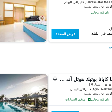
Faliraki - Kalli, فاليراكي, اليونان
واي فاي مجاني
ط في الليلة
عرض الصفقة
كي
كاسا كابانا بوتيك هوتل آند سبا - لبالغين فقط
ممتاز 9.0
Agiou Ne, فاليراكي, اليونان
واي فاي مجاني
موقف السيارات