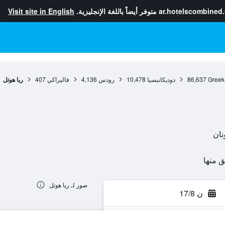
ar.hotelscombined
متوفر أيضاً باللغة الإنجليزية.
Visit site in English
Greek
86,637
دوديكانيسيا
10,478
رودس
4,136
فاليراكي
407
ريا هوتل
صور لـ ريا هوتل
ن 17/8