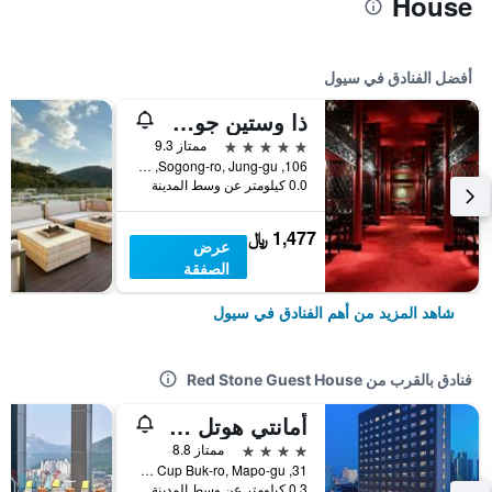
House
أفضل الفنادق في سيول
ذا وستين جوسون سول
5 نجوم
ممتاز 9.3
106, Sogong-ro, Jung-gu, سيول, كوريا الجنوبية
0.0 كيلومتر عن وسط المدينة
1,477 ﷼
عرض
الصفقة
شاهد المزيد من أهم الفنادق في سيول
فنادق بالقرب من Red Stone Guest House
أمانتي هوتل سيول هونجداي
4 نجوم
ممتاز 8.8
31, World Cup Buk-ro, Mapo-gu, سيول, كوريا الجنوبية
0.3 كيلومتر عن وسط المدينة