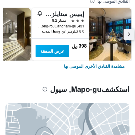
الفنادق الموصى بها
إيبيس ستايلز أمباسادور سيول غانغنام
3 نجوم
ممتاز 8.2
431, Samseong-ro, Gangnam-gu, سيول, كوريا الجنوبية
8.0 كيلومتر عن وسط المدينة
398 ﷼
عرض الصفقة
مشاهدة الفنادق الأخرى الموصى بها
استكشفMapo-gu, سيول