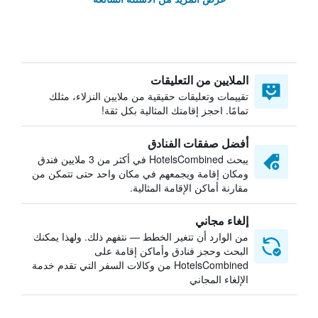
الملايين من التعليقات
تقييمات وتعليقات حقيقية من ملايين النزلاء، مثلك
تمامًا. احجز إقامتك المثالية بكل ثقة!
أفضل صفقات الفنادق
يبحث HotelsCombined في أكثر من 3 ملايين فندق
ومكان إقامة ويجمعهم في مكان واحد حتى تتمكن من
مقارنة أماكن الإقامة المثالية.
إلغاء مجاني
من الوارد أن تتغير الخطط — نتفهم ذلك. ولهذا يمكنك
البحث وحجز فنادق وأماكن إقامة على
HotelsCombined من وكالات السفر التي تقدم خدمة
الإلغاء المجاني