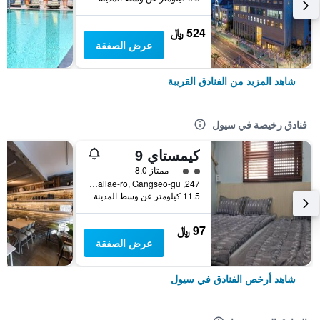
524 ﷼
عرض الصفقة
شاهد المزيد من الفنادق القريبة
فنادق رخيصة في سيول
كيمستاي 9
تقييم فئة 2
ممتاز 8.0
247, Gomdallae-ro, Gangseo-gu, سيول, كوريا الجنوبية
11.5 كيلومتر عن وسط المدينة
97 ﷼
عرض الصفقة
شاهد أرخص الفنادق في سيول