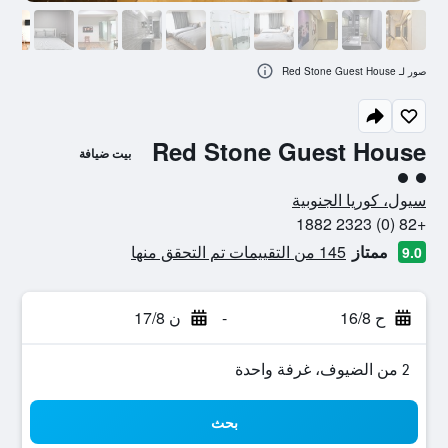
صور لـ Red Stone Guest House
Red Stone Guest House
بيت ضيافة
تقييم فئة 2
سيول، كوريا الجنوبية
+82 (0) 2323 1882
ممتاز
145 من التقييمات تم التحقق منها
9.0
ح 16/8
-
ن 17/8
2 من الضيوف، غرفة واحدة
بحث