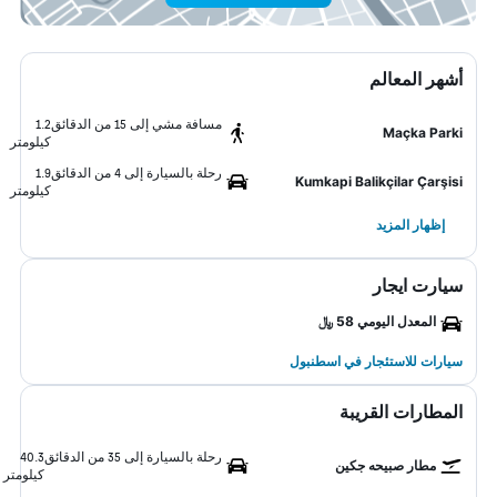
أشهر المعالم
مسافة مشي إلى 15 من الدقائق
1.2
Maçka Parki
كيلومتر
رحلة بالسيارة إلى 4 من الدقائق
1.9
Kumkapi Balikçilar Çarşisi
كيلومتر
إظهار المزيد
سيارت ايجار
المعدل اليومي 58 ﷼
سيارات للاستئجار في اسطنبول
المطارات القريبة
رحلة بالسيارة إلى 35 من الدقائق
40.3
مطار صبيحه جكين
كيلومتر