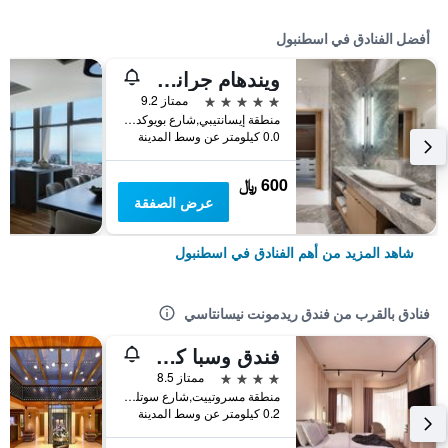
أفضل الفنادق في اسطنبول
ويندهام جراند إسطنبول ليفينت
5 نجوم
ممتاز 9.2
منطقة إيسانتيبي,شارع بويوكديري 177-183 شيشلي, اسطنبول, تركيا
0.0 كيلومتر عن وسط المدينة
600 ﷼
عرض الصفقة
شاهد المزيد من أهم الفنادق في اسطنبول
فنادق بالقرب من فندق ريدمونت نيسانتاسي
فندق وسبا كونسبت نيشانتاشي
4 نجوم
ممتاز 8.5
منطقة مسروتييت,شارع سوتلو رقم 6, اسطنبول, تركيا
0.2 كيلومتر عن وسط المدينة